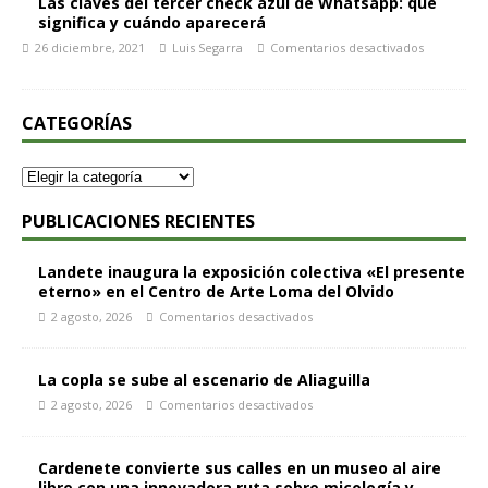
Las claves del tercer check azul de Whatsapp: qué
significa y cuándo aparecerá
26 diciembre, 2021
Luis Segarra
Comentarios desactivados
CATEGORÍAS
PUBLICACIONES RECIENTES
Landete inaugura la exposición colectiva «El presente
eterno» en el Centro de Arte Loma del Olvido
2 agosto, 2026
Comentarios desactivados
La copla se sube al escenario de Aliaguilla
2 agosto, 2026
Comentarios desactivados
Cardenete convierte sus calles en un museo al aire
libre con una innovadora ruta sobre micología y