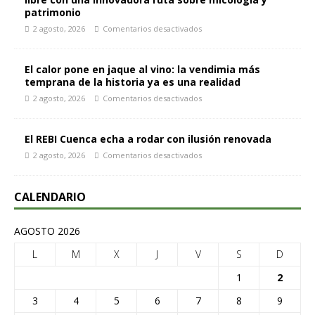
patrimonio
2 agosto, 2026
Comentarios desactivados
El calor pone en jaque al vino: la vendimia más
temprana de la historia ya es una realidad
2 agosto, 2026
Comentarios desactivados
El REBI Cuenca echa a rodar con ilusión renovada
2 agosto, 2026
Comentarios desactivados
CALENDARIO
AGOSTO 2026
L
M
X
J
V
S
D
1
2
3
4
5
6
7
8
9