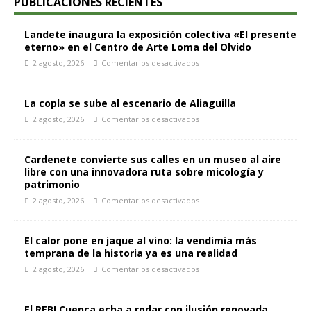
PUBLICACIONES RECIENTES
Landete inaugura la exposición colectiva «El presente
eterno» en el Centro de Arte Loma del Olvido
2 agosto, 2026
Comentarios desactivados
La copla se sube al escenario de Aliaguilla
2 agosto, 2026
Comentarios desactivados
Cardenete convierte sus calles en un museo al aire
libre con una innovadora ruta sobre micología y
patrimonio
2 agosto, 2026
Comentarios desactivados
El calor pone en jaque al vino: la vendimia más
temprana de la historia ya es una realidad
2 agosto, 2026
Comentarios desactivados
El REBI Cuenca echa a rodar con ilusión renovada