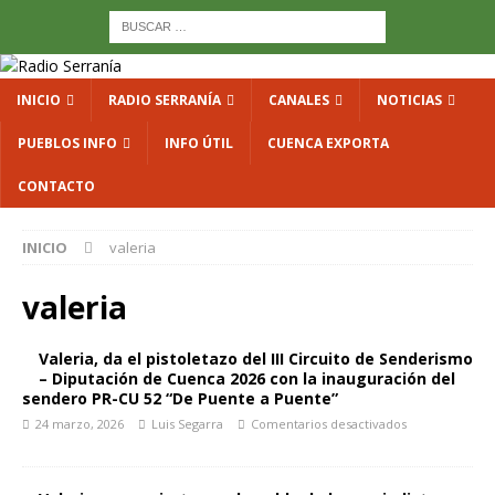
INICIO
RADIO SERRANÍA
CANALES
NOTICIAS
PUEBLOS INFO
INFO ÚTIL
CUENCA EXPORTA
CONTACTO
INICIO
valeria
valeria
Valeria, da el pistoletazo del III Circuito de Senderismo
– Diputación de Cuenca 2026 con la inauguración del
sendero PR-CU 52 “De Puente a Puente”
24 marzo, 2026
Luis Segarra
Comentarios desactivados