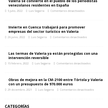
Valeria se convierte en el pueblo de los periodistas
venezolanos residentes en España
5 julio, 2022
Luis Segarra
Comentarios desactivados
Invierte en Cuenca trabajará para promover
empresas del sector turístico en Valeria
26 junio, 2022
Luis Segarra
Comentarios desactivados
Las termas de Valeria ya están protegidas con una
intervención reversible
15 febrero, 2022
Luis Segarra
Comentarios desactivados
Obras de mejora en la CM-2100 entre Tórtola y Valeria
con un presupuesto de 970.000 euros
29 diciembre, 2021
Luis Segarra
Comentarios desactivados
CATEGORÍAS