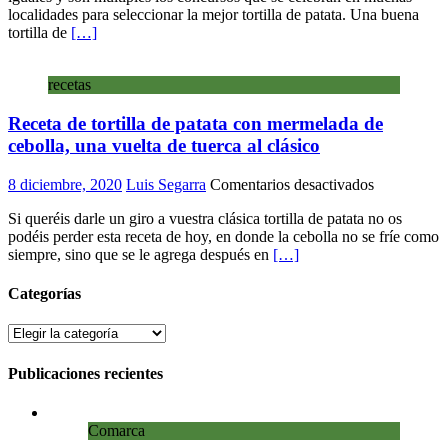
localidades para seleccionar la mejor tortilla de patata. Una buena
tortilla
tortilla de
[…]
de
patatas
al
recetas
microonda
(con
Receta de tortilla de patata con mermelada de
o
sin
cebolla, una vuelta de tuerca al clásico
cebolla)
sin
en
8 diciembre, 2020
Luis Segarra
Comentarios desactivados
freír
Receta
nada
Si queréis darle un giro a vuestra clásica tortilla de patata no os
de
podéis perder esta receta de hoy, en donde la cebolla no se fríe como
tortilla
siempre, sino que se le agrega después en
[…]
de
patata
con
Categorías
mermelada
de
Categorías
cebolla,
una
Publicaciones recientes
vuelta
de
tuerca
Comarca
al