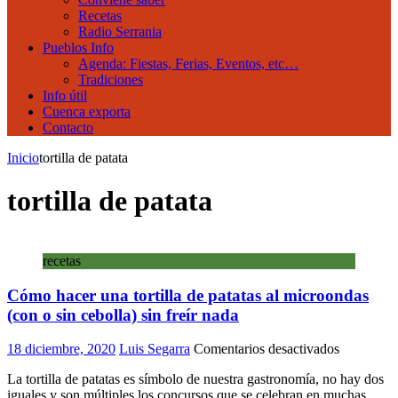
Recetas
Radio Serrania
Pueblos Info
Agenda: Fiestas, Ferias, Eventos, etc…
Tradiciones
Info útil
Cuenca exporta
Contacto
Inicio
tortilla de patata
tortilla de patata
recetas
Cómo hacer una tortilla de patatas al microondas
(con o sin cebolla) sin freír nada
en
18 diciembre, 2020
Luis Segarra
Comentarios desactivados
Cómo
La tortilla de patatas es símbolo de nuestra gastronomía, no hay dos
hacer
iguales y son múltiples los concursos que se celebran en muchas
una