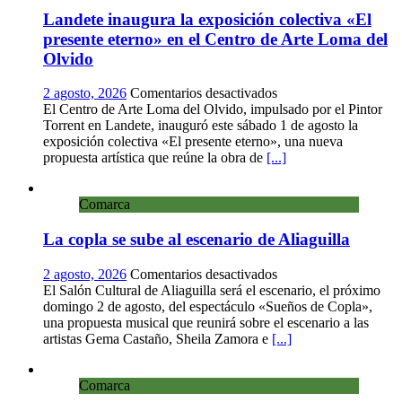
clásico
Landete inaugura la exposición colectiva «El
presente eterno» en el Centro de Arte Loma del
Olvido
en
2 agosto, 2026
Comentarios desactivados
Landete
El Centro de Arte Loma del Olvido, impulsado por el Pintor
inaugura
Torrent en Landete, inauguró este sábado 1 de agosto la
la
exposición colectiva «El presente eterno», una nueva
exposición
propuesta artística que reúne la obra de
[...]
colectiva
«El
Comarca
presente
eterno»
La copla se sube al escenario de Aliaguilla
en
el
Centro
en
2 agosto, 2026
Comentarios desactivados
de
La
El Salón Cultural de Aliaguilla será el escenario, el próximo
Arte
copla
domingo 2 de agosto, del espectáculo «Sueños de Copla»,
Loma
se
una propuesta musical que reunirá sobre el escenario a las
del
sube
artistas Gema Castaño, Sheila Zamora e
[...]
Olvido
al
escenario
Comarca
de