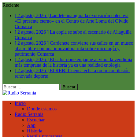
Reciente
[ 2 agosto, 2026 ]
Landete inaugura la exposición colectiva
«El presente eterno» en el Centro de Arte Loma del Olvido
Comarca
[ 2 agosto, 2026 ]
La copla se sube al escenario de Aliaguilla
Comarca
[ 2 agosto, 2026 ]
Cardenete convierte sus calles en un museo
al aire libre con una innovadora ruta sobre micología y
patrimonio
Comarca
[ 2 agosto, 2026 ]
El calor pone en jaque al vino: la vendimia
más temprana de la historia ya es una realidad
enologia
[ 2 agosto, 2026 ]
El REBI Cuenca echa a rodar con ilusión
renovada
deporte
Buscar:
Inicio
Donde estamos
Radio Serranía
Escuchar
App
Historia
Parrilla programas