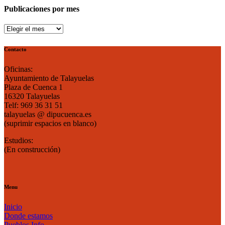
Publicaciones por mes
Publicaciones
por
mes
Contacto
Oficinas:
Ayuntamiento de Talayuelas
Plaza de Cuenca 1
16320 Talayuelas
Telf: 969 36 31 51
talayuelas @ dipucuenca.es
(suprimir espacios en blanco)
Estudios:
(En construcción)
Menu
Inicio
Donde estamos
Pueblos Info