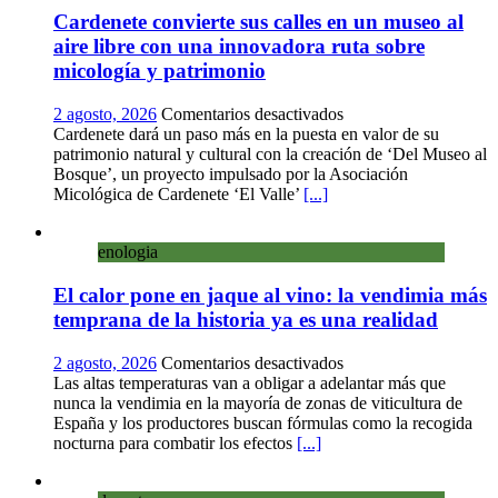
Aliaguilla
Cardenete convierte sus calles en un museo al
aire libre con una innovadora ruta sobre
micología y patrimonio
en
2 agosto, 2026
Comentarios desactivados
Cardenete
Cardenete dará un paso más en la puesta en valor de su
convierte
patrimonio natural y cultural con la creación de ‘Del Museo al
sus
Bosque’, un proyecto impulsado por la Asociación
calles
Micológica de Cardenete ‘El Valle’
[...]
en
un
enologia
museo
al
El calor pone en jaque al vino: la vendimia más
aire
libre
temprana de la historia ya es una realidad
con
una
en
2 agosto, 2026
Comentarios desactivados
innovadora
El
Las altas temperaturas van a obligar a adelantar más que
ruta
calor
nunca la vendimia en la mayoría de zonas de viticultura de
sobre
pone
España y los productores buscan fórmulas como la recogida
micología
en
nocturna para combatir los efectos
[...]
y
jaque
patrimonio
al