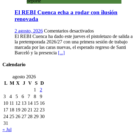
deporte
vino:
la
El REBI Cuenca echa a rodar con ilusión
vendimia
más
renovada
temprana
de
en
2 agosto, 2026
Comentarios desactivados
la
El
El REBI Cuenca ha dado este jueves el pistoletazo de salida a
historia
REBI
la pretemporada 2026/27 con una primera sesión de trabajo
ya
Cuenca
marcada por las caras nuevas, el esperado regreso de Santi
es
echa
Barceló y la presencia
[...]
una
a
realidad
rodar
Calendario
con
ilusión
agosto 2026
renovada
L
M
X
J
V
S
D
1
2
3
4
5
6
7
8
9
10
11
12
13
14
15
16
17
18
19
20
21
22
23
24
25
26
27
28
29
30
31
« Jul