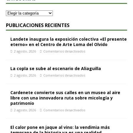
PUBLICACIONES RECIENTES
Landete inaugura la exposición colectiva «El presente
eterno» en el Centro de Arte Loma del Olvido
2 agosto, 2026
Comentarios desactivados
La copla se sube al escenario de Aliaguilla
2 agosto, 2026
Comentarios desactivados
Cardenete convierte sus calles en un museo al aire
libre con una innovadora ruta sobre micología y
patrimonio
2 agosto, 2026
Comentarios desactivados
El calor pone en jaque al vino: la vendimia más
temprana de la historia ya es una realidad