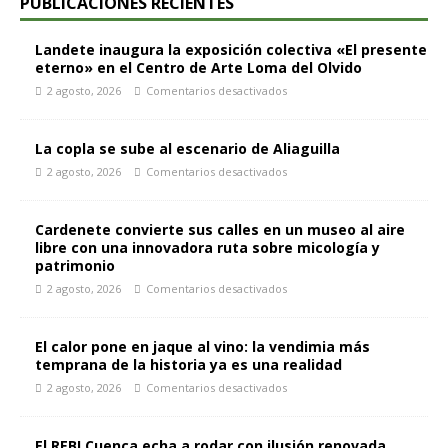
PUBLICACIONES RECIENTES
Landete inaugura la exposición colectiva «El presente
eterno» en el Centro de Arte Loma del Olvido
2 agosto, 2026
Comentarios desactivados
La copla se sube al escenario de Aliaguilla
2 agosto, 2026
Comentarios desactivados
Cardenete convierte sus calles en un museo al aire
libre con una innovadora ruta sobre micología y
patrimonio
2 agosto, 2026
Comentarios desactivados
El calor pone en jaque al vino: la vendimia más
temprana de la historia ya es una realidad
2 agosto, 2026
Comentarios desactivados
El REBI Cuenca echa a rodar con ilusión renovada