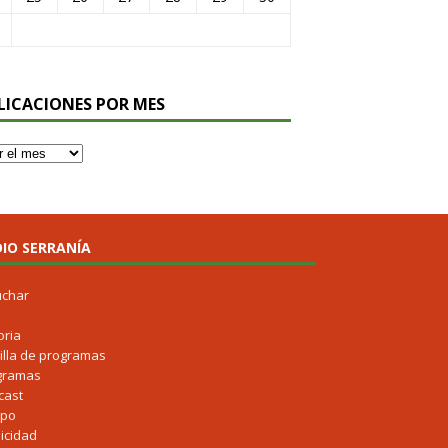
LICACIONES POR MES
IO SERRANÍA
uchar
oria
illa de programas
gramas
cast
ipo
icidad