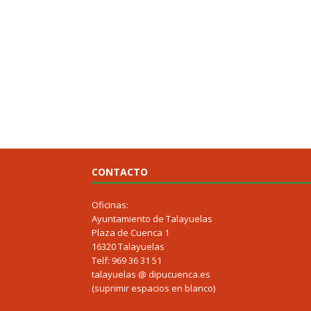
CONTACTO
Oficinas:
Ayuntamiento de Talayuelas
Plaza de Cuenca 1
16320 Talayuelas
Telf: 969 36 31 51
talayuelas @ dipucuenca.es
(suprimir espacios en blanco)