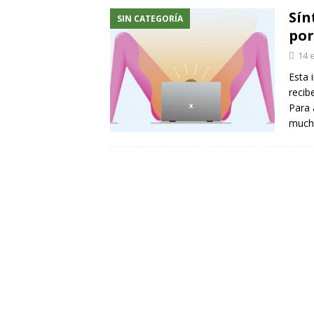
Sín
SIN CATEGORÍA
po
14 
Esta 
recib
Para 
mucho