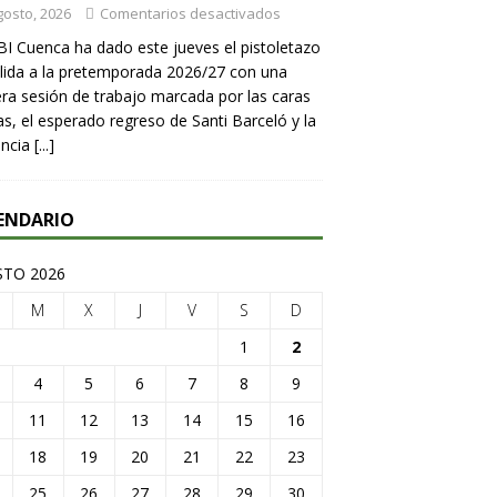
gosto, 2026
Comentarios desactivados
BI Cuenca ha dado este jueves el pistoletazo
lida a la pretemporada 2026/27 con una
ra sesión de trabajo marcada por las caras
s, el esperado regreso de Santi Barceló y la
encia
[...]
ENDARIO
TO 2026
M
X
J
V
S
D
1
2
4
5
6
7
8
9
11
12
13
14
15
16
18
19
20
21
22
23
25
26
27
28
29
30