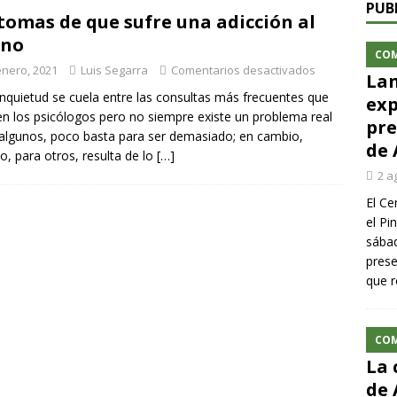
PUB
tomas de que sufre una adicción al
rno
CO
enero, 2021
Luis Segarra
Comentarios desactivados
Lan
inquietud se cuela entre las consultas más frecuentes que
exp
en los psicólogos pero no siempre existe un problema real
pre
algunos, poco basta para ser demasiado; en cambio,
de 
, para otros, resulta de lo
[…]
2 a
El Ce
el Pi
sábad
prese
que r
CO
La 
de 