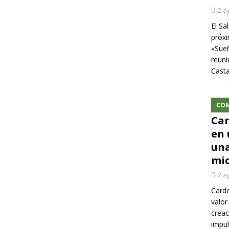
2 a
El Sa
próxi
«Sueñ
reuni
Cast
CO
Car
en 
una
mic
2 a
Carde
valor
creac
impul