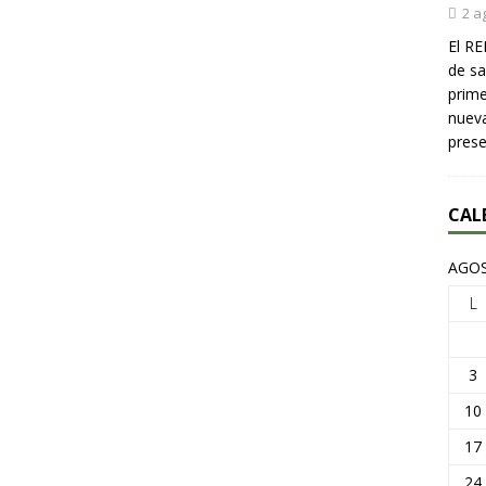
2 a
El RE
de sa
prime
nueva
pres
CAL
AGOS
L
3
10
17
24