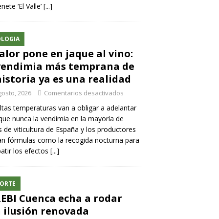
nete ‘El Valle’
[...]
LOGIA
calor pone en jaque al vino:
vendimia más temprana de
historia ya es una realidad
gosto, 2026
Comentarios desactivados
ltas temperaturas van a obligar a adelantar
ue nunca la vendimia en la mayoría de
 de viticultura de España y los productores
n fórmulas como la recogida nocturna para
tir los efectos
[...]
ORTE
REBI Cuenca echa a rodar
 ilusión renovada