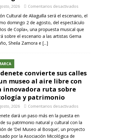
gosto, 2026
Comentarios desactivados
lón Cultural de Aliaguilla será el escenario, el
mo domingo 2 de agosto, del espectáculo
os de Copla», una propuesta musical que
rá sobre el escenario a las artistas Gema
año, Sheila Zamora e
[...]
MARCA
denete convierte sus calles
un museo al aire libre con
 innovadora ruta sobre
ología y patrimonio
gosto, 2026
Comentarios desactivados
nete dará un paso más en la puesta en
 de su patrimonio natural y cultural con la
ión de ‘Del Museo al Bosque’, un proyecto
sado por la Asociación Micológica de