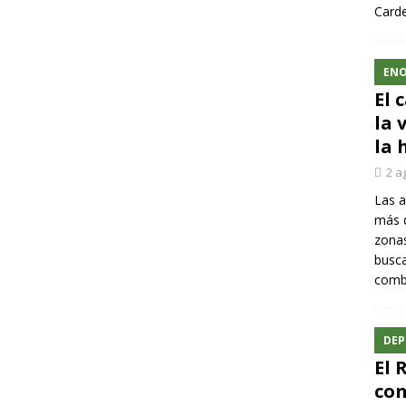
Carde
ENO
El 
la 
la 
2 a
Las a
más q
zonas
busca
comba
DEP
El 
con