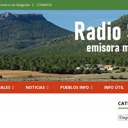
cenario de Aliaguilla
COMARCA
us calles en un museo al aire libre con una innovadora ruta sobre
 al vino: la vendimia más temprana de la historia ya es una realidad
 rodar con ilusión renovada
DEPORTE
xposición colectiva «El presente eterno» en el Centro de Arte Loma
ALES
NOTICIAS
PUEBLOS INFO
INFO ÚTIL
CAT