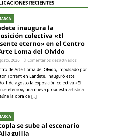
LICACIONES RECIENTES
MARCA
dete inaugura la
osición colectiva «El
sente eterno» en el Centro
Arte Loma del Olvido
gosto, 2026
Comentarios desactivados
ntro de Arte Loma del Olvido, impulsado por
ntor Torrent en Landete, inauguró este
o 1 de agosto la exposición colectiva «El
nte eterno», una nueva propuesta artística
eúne la obra de
[...]
MARCA
copla se sube al escenario
Aliaguilla