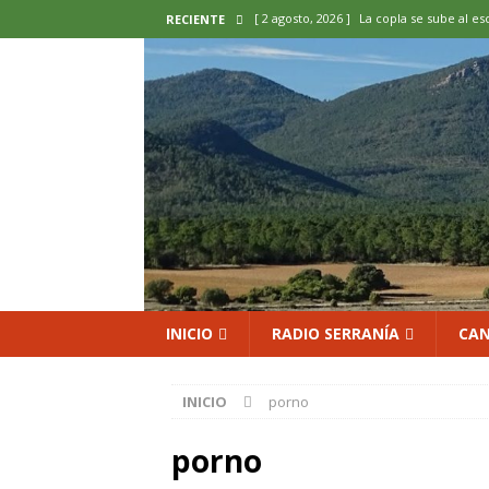
[ 2 agosto, 2026 ]
La copla se sube al es
RECIENTE
[ 2 agosto, 2026 ]
Cardenete convierte s
micología y patrimonio
COMARCA
[ 2 agosto, 2026 ]
El calor pone en jaque
ENOLOGIA
[ 2 agosto, 2026 ]
El REBI Cuenca echa a
[ 2 agosto, 2026 ]
Landete inaugura la e
del Olvido
COMARCA
INICIO
RADIO SERRANÍA
CAN
INICIO
porno
porno