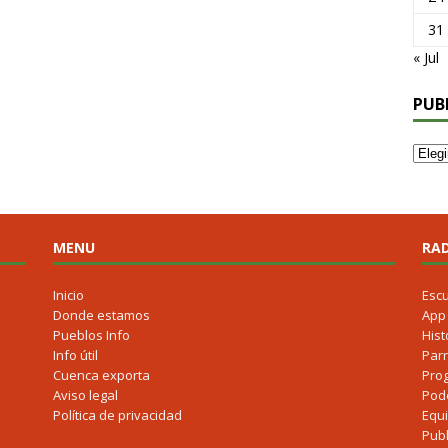
31
« Jul
PUB
MENU
RAD
Inicio
Esc
Donde estamos
App
Pueblos Info
Hist
Info útil
Parr
Cuenca exporta
Pro
Aviso legal
Pod
Política de privacidad
Equ
Publ