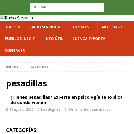
INICIO
RADIO SERRANÍA
CANALES
NOTICIAS
PUEBLOS INFO
INFO ÚTIL
CUENCA EXPORTA
CONTACTO
INICIO
pesadillas
pesadillas
¿Tienes pesadillas? Experta en psicología te explica
de dónde vienen
29 agosto, 2020
Luis Segarra
Comentarios desactivados
CATEGORÍAS