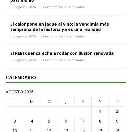
patrimonio
2 agosto, 2026
Comentarios desactivados
El calor pone en jaque al vino: la vendimia más
temprana de la historia ya es una realidad
2 agosto, 2026
Comentarios desactivados
El REBI Cuenca echa a rodar con ilusión renovada
2 agosto, 2026
Comentarios desactivados
CALENDARIO
AGOSTO 2026
L
M
X
J
V
S
D
1
2
3
4
5
6
7
8
9
10
11
12
13
14
15
16