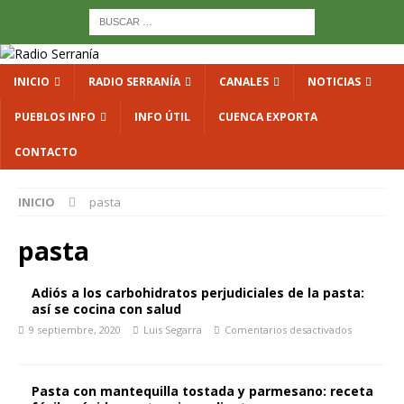
INICIO
RADIO SERRANÍA
CANALES
NOTICIAS
PUEBLOS INFO
INFO ÚTIL
CUENCA EXPORTA
CONTACTO
INICIO
pasta
pasta
Adiós a los carbohidratos perjudiciales de la pasta:
así se cocina con salud
9 septiembre, 2020
Luis Segarra
Comentarios desactivados
Pasta con mantequilla tostada y parmesano: receta