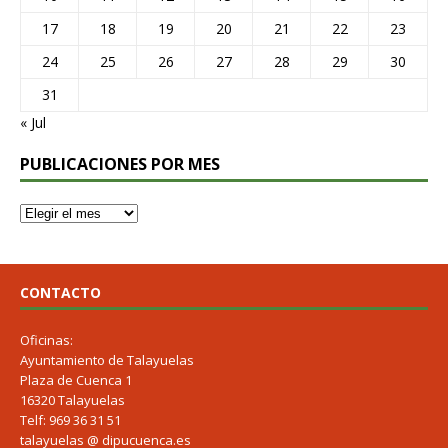
17
18
19
20
21
22
23
24
25
26
27
28
29
30
31
« Jul
PUBLICACIONES POR MES
CONTACTO
Oficinas:
Ayuntamiento de Talayuelas
Plaza de Cuenca 1
16320 Talayuelas
Telf: 969 36 31 51
talayuelas @ dipucuenca.es