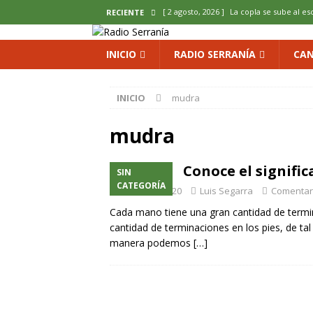
[ 2 agosto, 2026 ]
La copla se sube al es
RECIENTE
[ 2 agosto, 2026 ]
Cardenete convierte s
INICIO
RADIO SERRANÍA
CAN
micología y patrimonio
COMARCA
[ 2 agosto, 2026 ]
El calor pone en jaque
INICIO
mudra
ENOLOGIA
mudra
[ 2 agosto, 2026 ]
El REBI Cuenca echa a
[ 2 agosto, 2026 ]
Landete inaugura la e
Conoce el signifi
SIN
del Olvido
COMARCA
CATEGORÍA
25 marzo, 2020
Luis Segarra
Comentar
Cada mano tiene una gran cantidad de term
cantidad de terminaciones en los pies, de ta
manera podemos
[…]