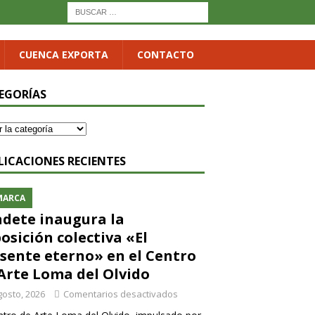
CUENCA EXPORTA
CONTACTO
EGORÍAS
LICACIONES RECIENTES
MARCA
dete inaugura la
osición colectiva «El
sente eterno» en el Centro
Arte Loma del Olvido
gosto, 2026
Comentarios desactivados