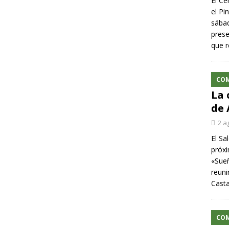
El Ce
el Pi
sábad
prese
que r
CO
La 
de 
2 a
El Sa
próxi
«Sueñ
reuni
Cast
CO