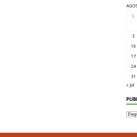
AGOS
L
3
10
17
24
31
« Jul
PUB