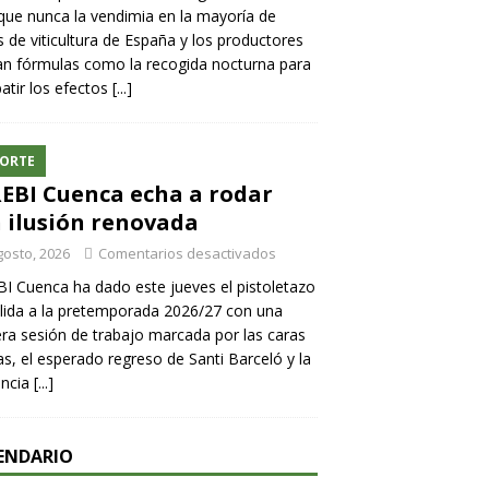
ue nunca la vendimia en la mayoría de
 de viticultura de España y los productores
n fórmulas como la recogida nocturna para
tir los efectos
[...]
ORTE
REBI Cuenca echa a rodar
 ilusión renovada
gosto, 2026
Comentarios desactivados
BI Cuenca ha dado este jueves el pistoletazo
lida a la pretemporada 2026/27 con una
ra sesión de trabajo marcada por las caras
s, el esperado regreso de Santi Barceló y la
encia
[...]
ENDARIO