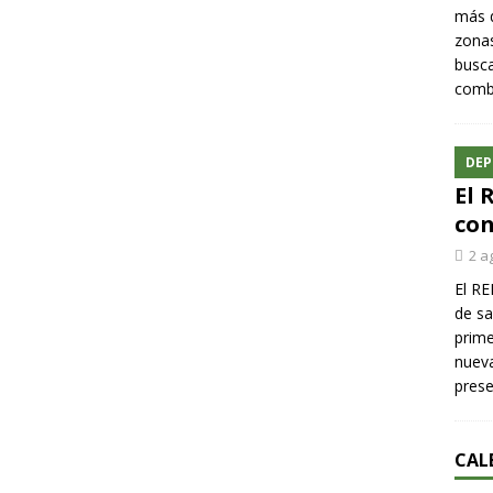
más q
zonas
busca
comba
DEP
El 
con
2 a
El RE
de sa
prime
nueva
pres
CAL