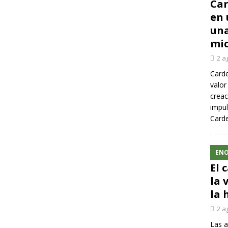
Car
en 
una
mic
2 a
Carde
valor
creac
impul
Carde
ENO
El 
la 
la 
2 a
Las a