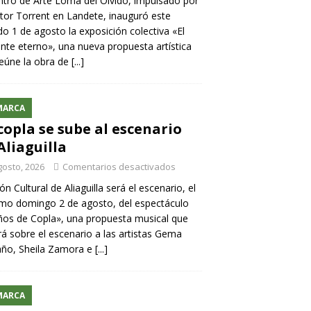
ntro de Arte Loma del Olvido, impulsado por
ntor Torrent en Landete, inauguró este
o 1 de agosto la exposición colectiva «El
nte eterno», una nueva propuesta artística
eúne la obra de
[...]
MARCA
copla se sube al escenario
Aliaguilla
gosto, 2026
Comentarios desactivados
lón Cultural de Aliaguilla será el escenario, el
mo domingo 2 de agosto, del espectáculo
os de Copla», una propuesta musical que
rá sobre el escenario a las artistas Gema
año, Sheila Zamora e
[...]
MARCA