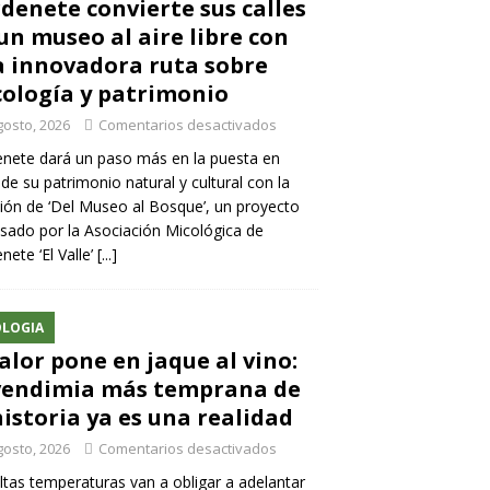
denete convierte sus calles
un museo al aire libre con
 innovadora ruta sobre
ología y patrimonio
gosto, 2026
Comentarios desactivados
nete dará un paso más en la puesta en
 de su patrimonio natural y cultural con la
ión de ‘Del Museo al Bosque’, un proyecto
sado por la Asociación Micológica de
nete ‘El Valle’
[...]
LOGIA
calor pone en jaque al vino:
vendimia más temprana de
historia ya es una realidad
gosto, 2026
Comentarios desactivados
ltas temperaturas van a obligar a adelantar