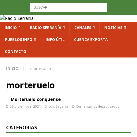
INICIO
RADIO SERRANÍA
CANALES
NOTICIAS
PUEBLOS INFO
INFO ÚTIL
CUENCA EXPORTA
CONTACTO
INICIO
morteruelo
morteruelo
Morteruelo conquense
26 diciembre, 2021
Luis Segarra
Comentarios desactivados
CATEGORÍAS