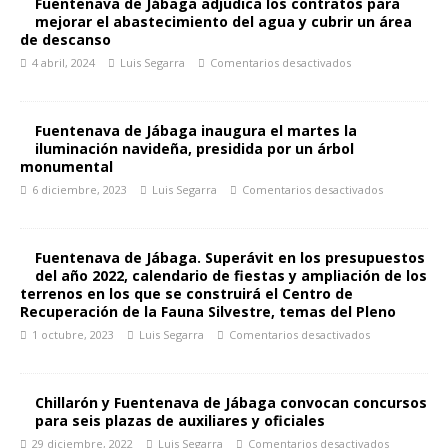
Fuentenava de Jábaga adjudica los contratos para
mejorar el abastecimiento del agua y cubrir un área
de descanso
4 abril, 2024
Luis Segarra
Comentarios desactivados
Fuentenava de Jábaga inaugura el martes la
iluminación navideña, presidida por un árbol
monumental
6 diciembre, 2023
Luis Segarra
Comentarios desactivados
Fuentenava de Jábaga. Superávit en los presupuestos
del año 2022, calendario de fiestas y ampliación de los
terrenos en los que se construirá el Centro de
Recuperación de la Fauna Silvestre, temas del Pleno
1 octubre, 2023
Luis Segarra
Comentarios desactivados
Chillarón y Fuentenava de Jábaga convocan concursos
para seis plazas de auxiliares y oficiales
29 diciembre, 2022
Luis Segarra
Comentarios desactivados