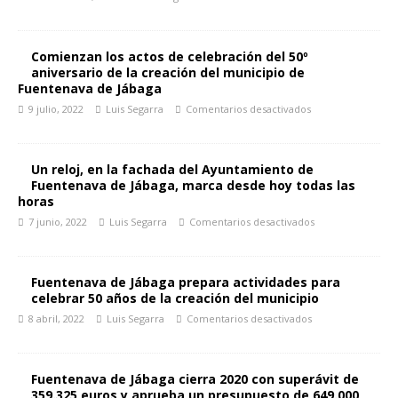
Comienzan los actos de celebración del 50º
aniversario de la creación del municipio de
Fuentenava de Jábaga
9 julio, 2022
Luis Segarra
Comentarios desactivados
Un reloj, en la fachada del Ayuntamiento de
Fuentenava de Jábaga, marca desde hoy todas las
horas
7 junio, 2022
Luis Segarra
Comentarios desactivados
Fuentenava de Jábaga prepara actividades para
celebrar 50 años de la creación del municipio
8 abril, 2022
Luis Segarra
Comentarios desactivados
Fuentenava de Jábaga cierra 2020 con superávit de
359.325 euros y aprueba un presupuesto de 649.000