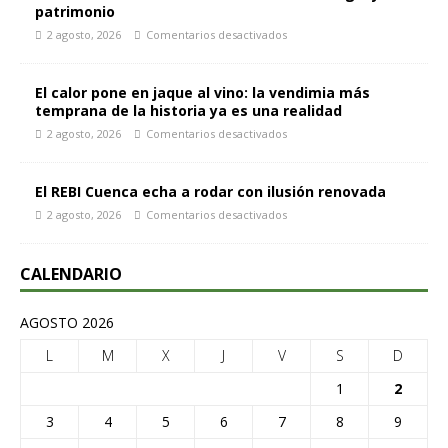
patrimonio
2 agosto, 2026
Comentarios desactivados
El calor pone en jaque al vino: la vendimia más
temprana de la historia ya es una realidad
2 agosto, 2026
Comentarios desactivados
El REBI Cuenca echa a rodar con ilusión renovada
2 agosto, 2026
Comentarios desactivados
CALENDARIO
AGOSTO 2026
L
M
X
J
V
S
D
1
2
3
4
5
6
7
8
9