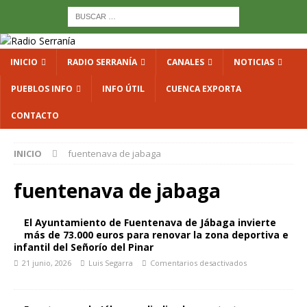
INICIO
RADIO SERRANÍA
CANALES
NOTICIAS
PUEBLOS INFO
INFO ÚTIL
CUENCA EXPORTA
CONTACTO
INICIO
fuentenava de jabaga
fuentenava de jabaga
El Ayuntamiento de Fuentenava de Jábaga invierte
más de 73.000 euros para renovar la zona deportiva e
infantil del Señorío del Pinar
21 junio, 2026
Luis Segarra
Comentarios desactivados