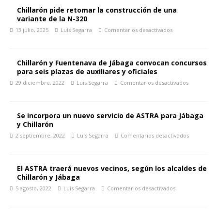
Chillarón pide retomar la construcción de una
variante de la N-320
13 julio, 2025
Luis Segarra
Comentarios desactivados
Chillarón y Fuentenava de Jábaga convocan concursos
para seis plazas de auxiliares y oficiales
29 diciembre, 2022
Luis Segarra
Comentarios desactivados
Se incorpora un nuevo servicio de ASTRA para Jábaga
y Chillarón
2 septiembre, 2022
Luis Segarra
Comentarios desactivados
El ASTRA traerá nuevos vecinos, según los alcaldes de
Chillarón y Jábaga
5 agosto, 2022
Luis Segarra
Comentarios desactivados