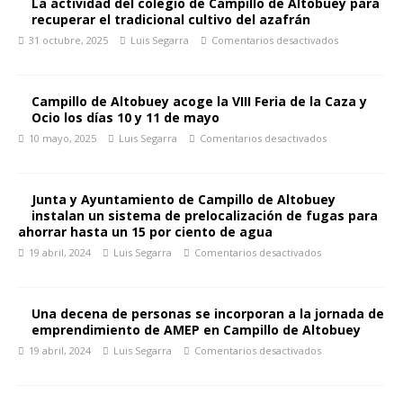
La actividad del colegio de Campillo de Altobuey para
recuperar el tradicional cultivo del azafrán
31 octubre, 2025
Luis Segarra
Comentarios desactivados
Campillo de Altobuey acoge la VIII Feria de la Caza y
Ocio los días 10 y 11 de mayo
10 mayo, 2025
Luis Segarra
Comentarios desactivados
Junta y Ayuntamiento de Campillo de Altobuey
instalan un sistema de prelocalización de fugas para
ahorrar hasta un 15 por ciento de agua
19 abril, 2024
Luis Segarra
Comentarios desactivados
Una decena de personas se incorporan a la jornada de
emprendimiento de AMEP en Campillo de Altobuey
19 abril, 2024
Luis Segarra
Comentarios desactivados