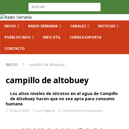
INICIO
RADIO SERRANÍA
CANALES
NOTICIAS
PUEBLOS INFO
INFO ÚTIL
CUENCA EXPORTA
CONTACTO
INICIO
campillo de altobuey
campillo de altobuey
Los altos niveles de nitratos en el agua de Campillo
de Altobuey hacen que no sea apta para consumo
humano
15 abril, 2026
Luis Segarra
Comentarios desactivados