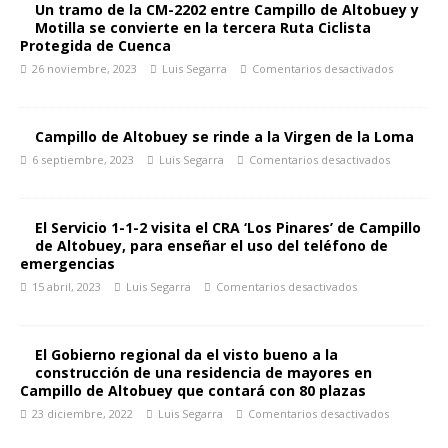
Un tramo de la CM-2202 entre Campillo de Altobuey y
Motilla se convierte en la tercera Ruta Ciclista
Protegida de Cuenca
26 noviembre, 2023
Luis Segarra
Comentarios desactivados
Campillo de Altobuey se rinde a la Virgen de la Loma
6 septiembre, 2023
Luis Segarra
Comentarios desactivados
El Servicio 1-1-2 visita el CRA ‘Los Pinares’ de Campillo
de Altobuey, para enseñar el uso del teléfono de
emergencias
15 abril, 2023
Luis Segarra
Comentarios desactivados
El Gobierno regional da el visto bueno a la
construcción de una residencia de mayores en
Campillo de Altobuey que contará con 80 plazas
23 diciembre, 2022
Luis Segarra
Comentarios desactivados