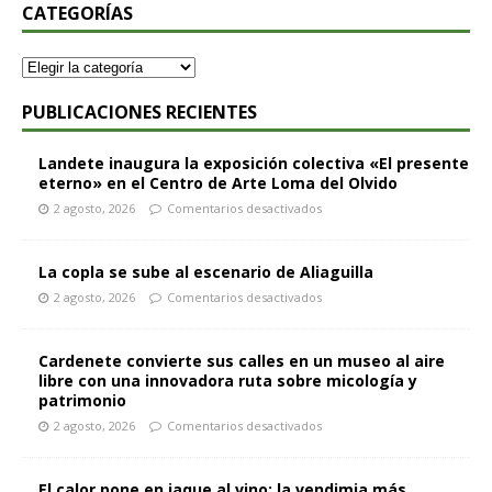
CATEGORÍAS
PUBLICACIONES RECIENTES
Landete inaugura la exposición colectiva «El presente
eterno» en el Centro de Arte Loma del Olvido
2 agosto, 2026
Comentarios desactivados
La copla se sube al escenario de Aliaguilla
2 agosto, 2026
Comentarios desactivados
Cardenete convierte sus calles en un museo al aire
libre con una innovadora ruta sobre micología y
patrimonio
2 agosto, 2026
Comentarios desactivados
El calor pone en jaque al vino: la vendimia más