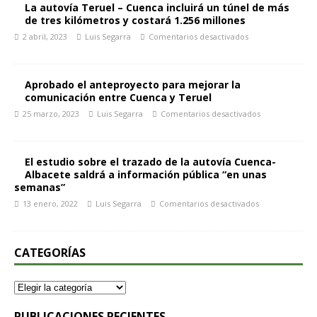
La autovía Teruel – Cuenca incluirá un túnel de más
de tres kilómetros y costará 1.256 millones
2 abril, 2023
Luis Segarra
Comentarios desactivados
Aprobado el anteproyecto para mejorar la
comunicación entre Cuenca y Teruel
25 marzo, 2023
Luis Segarra
Comentarios desactivados
El estudio sobre el trazado de la autovía Cuenca-
Albacete saldrá a información pública “en unas
semanas”
13 enero, 2022
Luis Segarra
Comentarios desactivados
CATEGORÍAS
PUBLICACIONES RECIENTES