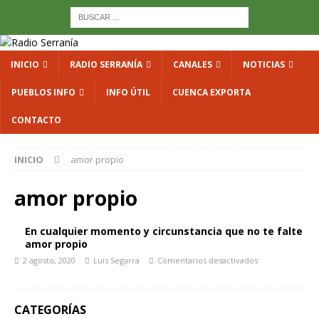
INICIO
RADIO SERRANÍA
CANALES
NOTICIAS
PUEBLOS INFO
INFO ÚTIL
CUENCA EXPORTA
CONTACTO
INICIO
amor propio
amor propio
En cualquier momento y circunstancia que no te falte
amor propio
2 agosto, 2020
Luis Segarra
Comentarios desactivados
CATEGORÍAS