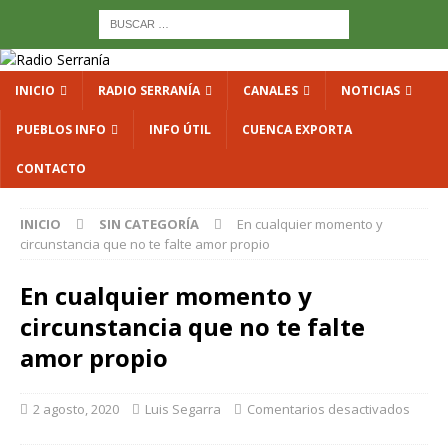
INICIO
RADIO SERRANÍA
CANALES
NOTICIAS
PUEBLOS INFO
INFO ÚTIL
CUENCA EXPORTA
CONTACTO
INICIO
SIN CATEGORÍA
En cualquier momento y
circunstancia que no te falte amor propio
En cualquier momento y
circunstancia que no te falte
amor propio
2 agosto, 2020
Luis Segarra
Comentarios desactivados