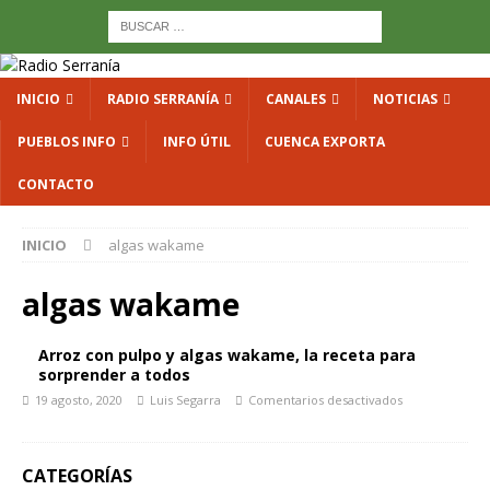
INICIO
RADIO SERRANÍA
CANALES
NOTICIAS
PUEBLOS INFO
INFO ÚTIL
CUENCA EXPORTA
CONTACTO
INICIO
algas wakame
algas wakame
Arroz con pulpo y algas wakame, la receta para
sorprender a todos
19 agosto, 2020
Luis Segarra
Comentarios desactivados
CATEGORÍAS