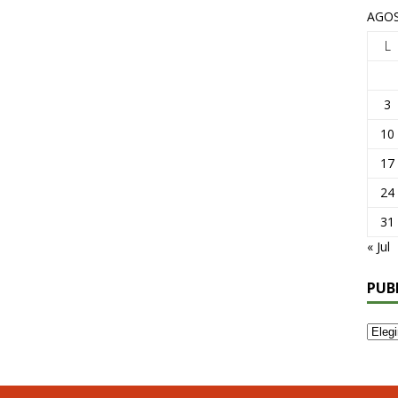
AGOS
L
3
10
17
24
31
« Jul
PUB