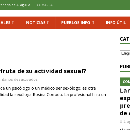
cenario de Aliaguilla
COMARCA
us calles en un museo al aire libre con una innovadora ruta sobre
ALES
NOTICIAS
PUEBLOS INFO
INFO ÚTIL
 al vino: la vendimia más temprana de la historia ya es una realidad
CAT
 rodar con ilusión renovada
DEPORTE
xposición colectiva «El presente eterno» en el Centro de Arte Loma
PUB
fruta de su actividad sexual?
ntarios desactivados
CO
ede un psicólogo o un médico ser sexólogo; es otra
Lan
lidad la sexóloga Rosina Corrado. La profesional hizo un
exp
pre
de 
2 a