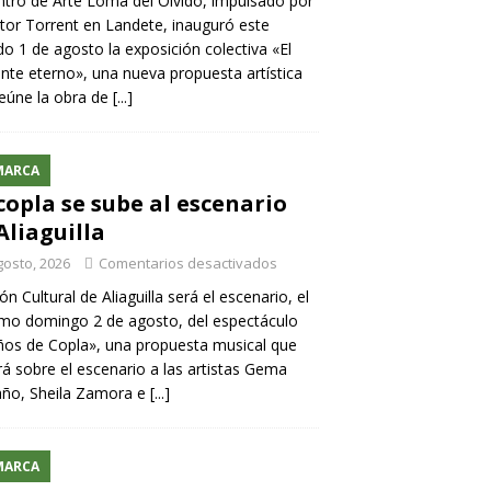
ntro de Arte Loma del Olvido, impulsado por
ntor Torrent en Landete, inauguró este
o 1 de agosto la exposición colectiva «El
nte eterno», una nueva propuesta artística
eúne la obra de
[...]
MARCA
copla se sube al escenario
Aliaguilla
gosto, 2026
Comentarios desactivados
lón Cultural de Aliaguilla será el escenario, el
mo domingo 2 de agosto, del espectáculo
os de Copla», una propuesta musical que
rá sobre el escenario a las artistas Gema
año, Sheila Zamora e
[...]
MARCA