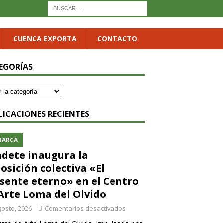
CUENCA EXPORTA
CONTACTO
EGORÍAS
LICACIONES RECIENTES
MARCA
dete inaugura la
osición colectiva «El
sente eterno» en el Centro
Arte Loma del Olvido
gosto, 2026
Comentarios desactivados