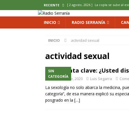
[ 2 agosto, 2026 ]
La copla se sube al es
RECIENTE
[ 2 agosto, 2026 ]
Cardenete convierte s
INICIO
RADIO SERRANÍA
CAN
micología y patrimonio
COMARCA
[ 2 agosto, 2026 ]
El calor pone en jaque
INICIO
actividad sexual
ENOLOGIA
actividad sexual
[ 2 agosto, 2026 ]
El REBI Cuenca echa a
[ 2 agosto, 2026 ]
Landete inaugura la e
Pregunta clave: ¿Usted dis
SIN
del Olvido
COMARCA
CATEGORÍA
15 noviembre, 2020
Luis Segarra
Come
La sexología no solo abarca la medicina, pu
categoría”, de esa manera explicó su especia
posgrado en la
[…]