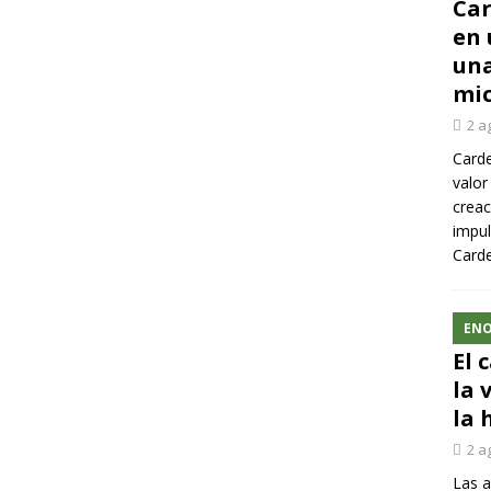
Car
en 
una
mic
2 a
Carde
valor
creac
impul
Carde
ENO
El 
la 
la 
2 a
Las a