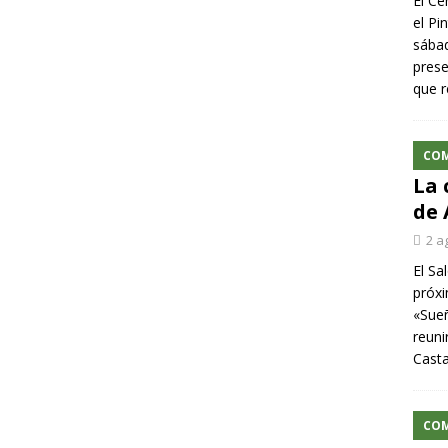
El Ce
el Pi
sábad
prese
que r
CO
La 
de 
2 a
El Sa
próxi
«Sueñ
reuni
Cast
CO