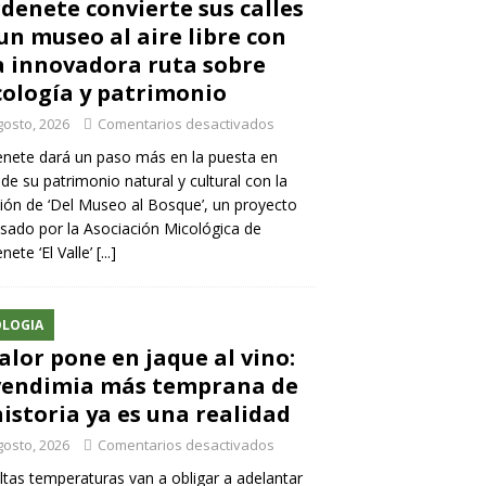
denete convierte sus calles
un museo al aire libre con
 innovadora ruta sobre
ología y patrimonio
gosto, 2026
Comentarios desactivados
nete dará un paso más en la puesta en
 de su patrimonio natural y cultural con la
ión de ‘Del Museo al Bosque’, un proyecto
sado por la Asociación Micológica de
nete ‘El Valle’
[...]
LOGIA
calor pone en jaque al vino:
vendimia más temprana de
historia ya es una realidad
gosto, 2026
Comentarios desactivados
ltas temperaturas van a obligar a adelantar