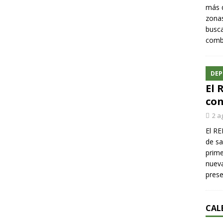
más q
zonas
busca
comba
DEP
El 
con
2 a
El RE
de sa
prime
nueva
pres
CAL