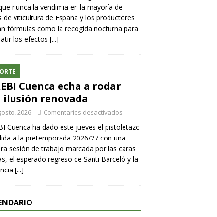
ue nunca la vendimia en la mayoría de
 de viticultura de España y los productores
n fórmulas como la recogida nocturna para
tir los efectos
[...]
ORTE
REBI Cuenca echa a rodar
 ilusión renovada
gosto, 2026
Comentarios desactivados
BI Cuenca ha dado este jueves el pistoletazo
lida a la pretemporada 2026/27 con una
ra sesión de trabajo marcada por las caras
s, el esperado regreso de Santi Barceló y la
encia
[...]
ENDARIO