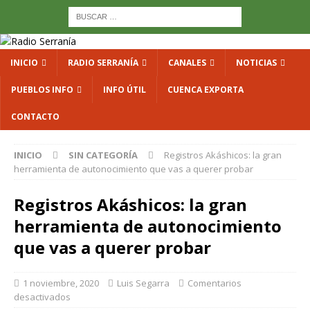
INICIO
RADIO SERRANÍA
CANALES
NOTICIAS
PUEBLOS INFO
INFO ÚTIL
CUENCA EXPORTA
CONTACTO
INICIO
SIN CATEGORÍA
Registros Akáshicos: la gran
herramienta de autonocimiento que vas a querer probar
Registros Akáshicos: la gran
herramienta de autonocimiento
que vas a querer probar
1 noviembre, 2020
Luis Segarra
Comentarios
desactivados