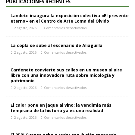
PUBLICACIONES RECIENTES
Landete inaugura la exposición colectiva «El presente
eterno» en el Centro de Arte Loma del Olvido
2 agosto, 2026
Comentarios desactivados
La copla se sube al escenario de Aliaguilla
2 agosto, 2026
Comentarios desactivados
Cardenete convierte sus calles en un museo al aire
libre con una innovadora ruta sobre micología y
patrimonio
2 agosto, 2026
Comentarios desactivados
El calor pone en jaque al vino: la vendimia más
temprana de la historia ya es una realidad
2 agosto, 2026
Comentarios desactivados
El REBI Cuenca echa a rodar con ilusión renovada