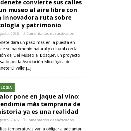
denete convierte sus calles
un museo al aire libre con
 innovadora ruta sobre
ología y patrimonio
gosto, 2026
Comentarios desactivados
nete dará un paso más en la puesta en
 de su patrimonio natural y cultural con la
ión de ‘Del Museo al Bosque’, un proyecto
sado por la Asociación Micológica de
nete ‘El Valle’
[...]
LOGIA
calor pone en jaque al vino:
vendimia más temprana de
historia ya es una realidad
gosto, 2026
Comentarios desactivados
ltas temperaturas van a obligar a adelantar