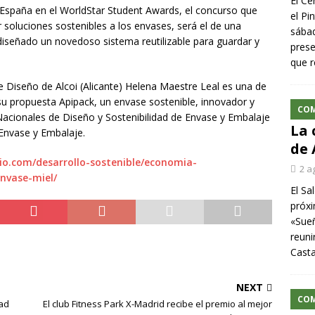
El Ce
 España en el WorldStar Student Awards, el concurso que
el Pi
r soluciones sostenibles a los envases, será el de una
sábad
diseñado un novedoso sistema reutilizable para guardar y
prese
que r
e Diseño de Alcoi (Alicante) Helena Maestre Leal es una de
u propuesta Apipack, un envase sostenible, innovador y
CO
s Nacionales de Diseño y Sostenibilidad de Envase y Embalaje
La 
Envase y Embalaje.
de 
io.com/desarrollo-sostenible/economia-
2 a
nvase-miel/
El Sa
próxi
«Sueñ
reuni
Cast
NEXT
CO
dad
El club Fitness Park X-Madrid recibe el premio al mejor