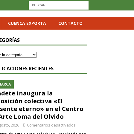
CUENCA EXPORTA
CONTACTO
EGORÍAS
LICACIONES RECIENTES
MARCA
dete inaugura la
osición colectiva «El
sente eterno» en el Centro
Arte Loma del Olvido
gosto, 2026
Comentarios desactivados