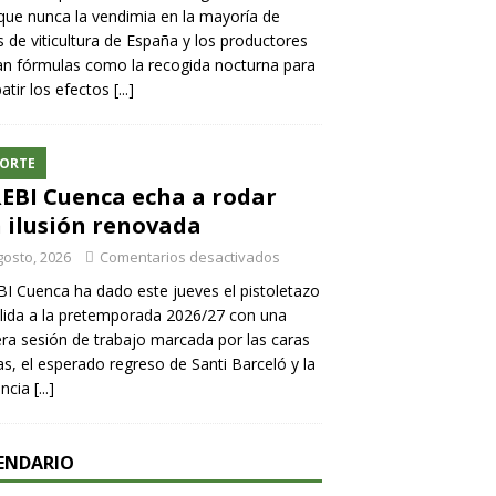
ue nunca la vendimia en la mayoría de
 de viticultura de España y los productores
n fórmulas como la recogida nocturna para
tir los efectos
[...]
ORTE
REBI Cuenca echa a rodar
 ilusión renovada
gosto, 2026
Comentarios desactivados
BI Cuenca ha dado este jueves el pistoletazo
lida a la pretemporada 2026/27 con una
ra sesión de trabajo marcada por las caras
s, el esperado regreso de Santi Barceló y la
encia
[...]
ENDARIO