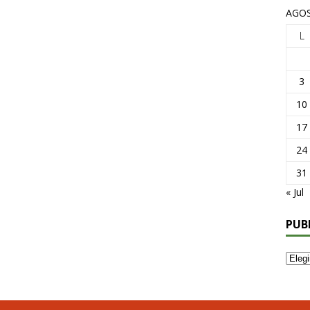
AGOS
L
3
10
17
24
31
« Jul
PUB