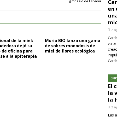
Car
gimnasio de España
en 
una
mic
2 a
Carde
ional de la miel:
Muria BIO lanza una gama
valor
dedora dejó su
de sobres monodosis de
creac
 de oficina para
miel de flores ecológica
impul
se a la apiterapia
Carde
ENO
El 
la 
la 
2 a
Las a