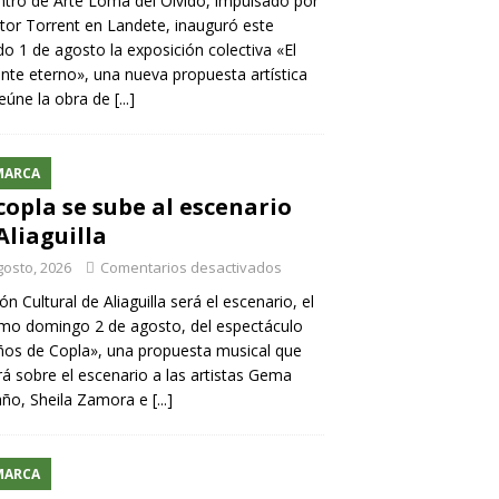
ntro de Arte Loma del Olvido, impulsado por
ntor Torrent en Landete, inauguró este
o 1 de agosto la exposición colectiva «El
nte eterno», una nueva propuesta artística
eúne la obra de
[...]
MARCA
copla se sube al escenario
Aliaguilla
gosto, 2026
Comentarios desactivados
lón Cultural de Aliaguilla será el escenario, el
mo domingo 2 de agosto, del espectáculo
os de Copla», una propuesta musical que
rá sobre el escenario a las artistas Gema
año, Sheila Zamora e
[...]
MARCA