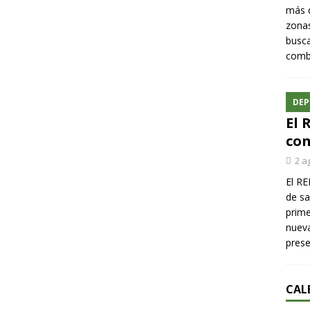
más q
zonas
busca
comba
DEP
El 
con
2 a
El RE
de sa
prime
nueva
pres
CAL