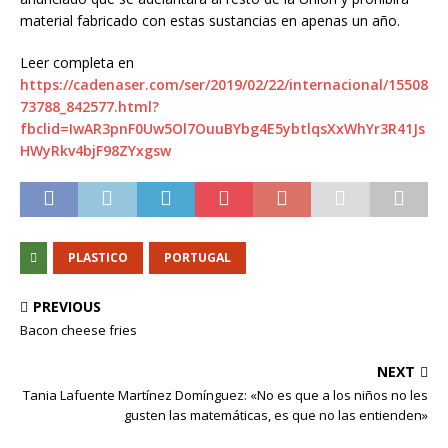
material fabricado con estas sustancias en apenas un año.
Leer completa en
https://cadenaser.com/ser/2019/02/22/internacional/15508
73788_842577.html?
fbclid=IwAR3pnF0Uw5Ol7OuuBYbg4E5ybtlqsXxWhYr3R41Js
HWyRkv4bjF98ZYxgsw
PLASTICO
PORTUGAL
PREVIOUS
Bacon cheese fries
NEXT
Tania Lafuente Martínez Domínguez: «No es que a los niños no les
gusten las matemáticas, es que no las entienden»