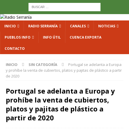
INICIO
RADIO SERRANÍA
CANALES
NOTICIAS
PUEBLOS INFO
INFO ÚTIL
CUENCA EXPORTA
CONTACTO
INICIO
SIN CATEGORÍA
Portugal se adelanta a Europa
y prohíbe la venta de cubiertos, platos y pajitas de plástico a partir
de 2020
Portugal se adelanta a Europa y
prohíbe la venta de cubiertos,
platos y pajitas de plástico a
partir de 2020