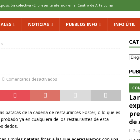
xposición colectiva «El presente eterno» en el Centro de Arte Loma
ALES
NOTICIAS
PUEBLOS INFO
INFO ÚTIL
cenario de Aliaguilla
COMARCA
us calles en un museo al aire libre con una innovadora ruta sobre
CAT
es
 al vino: la vendimia más temprana de la historia ya es una realidad
PUB
Comentarios desactivados
 rodar con ilusión renovada
DEPORTE
CO
Lan
exp
s patatas de la cadena de restaurantes Foster, o lo que es
pre
s probado ya en cualquiera de los restaurantes de esta
de 
os dedos.
2 a
unas simples patatas fritas a las que aderezaremos con una