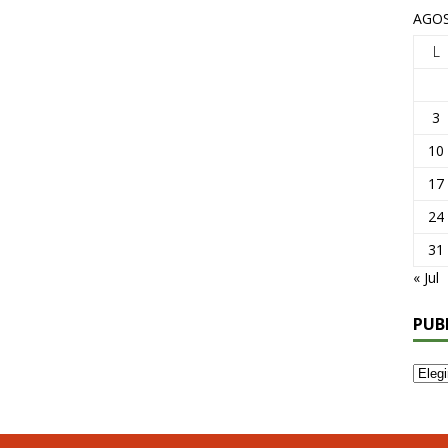
AGOS
L
3
10
17
24
31
« Jul
PUB