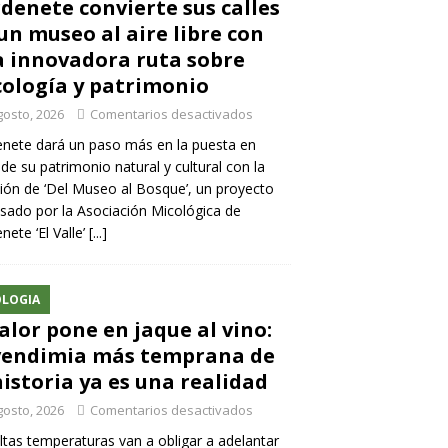
denete convierte sus calles
un museo al aire libre con
 innovadora ruta sobre
ología y patrimonio
gosto, 2026
Comentarios desactivados
nete dará un paso más en la puesta en
 de su patrimonio natural y cultural con la
ión de ‘Del Museo al Bosque’, un proyecto
sado por la Asociación Micológica de
nete ‘El Valle’
[...]
LOGIA
calor pone en jaque al vino:
vendimia más temprana de
historia ya es una realidad
gosto, 2026
Comentarios desactivados
ltas temperaturas van a obligar a adelantar