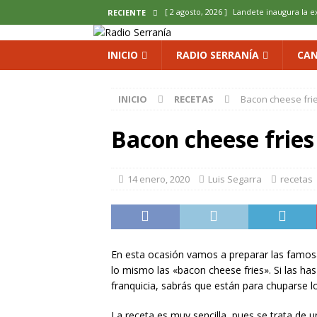
[ 2 agosto, 2026 ]
Landete inaugura la e
RECIENTE
del Olvido
COMARCA
INICIO
RADIO SERRANÍA
CAN
[ 2 agosto, 2026 ]
La copla se sube al es
[ 2 agosto, 2026 ]
Cardenete convierte s
INICIO
RECETAS
Bacon cheese fri
micología y patrimonio
COMARCA
Bacon cheese fries
[ 2 agosto, 2026 ]
El calor pone en jaque
ENOLOGIA
14 enero, 2020
Luis Segarra
recetas
[ 2 agosto, 2026 ]
El REBI Cuenca echa a
En esta ocasión vamos a preparar las famosa
lo mismo las «bacon cheese fries». Si las ha
franquicia, sabrás que están para chuparse l
La receta es muy sencilla, pues se trata de 