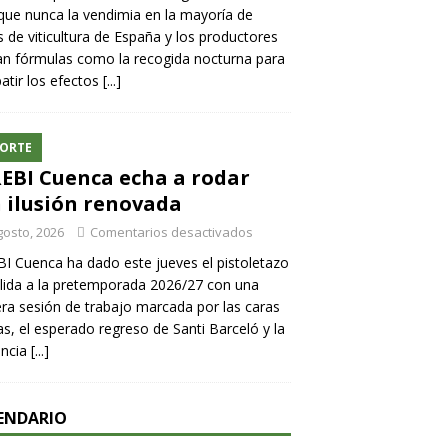
ue nunca la vendimia en la mayoría de
 de viticultura de España y los productores
n fórmulas como la recogida nocturna para
tir los efectos
[...]
ORTE
REBI Cuenca echa a rodar
 ilusión renovada
gosto, 2026
Comentarios desactivados
BI Cuenca ha dado este jueves el pistoletazo
lida a la pretemporada 2026/27 con una
ra sesión de trabajo marcada por las caras
s, el esperado regreso de Santi Barceló y la
encia
[...]
ENDARIO