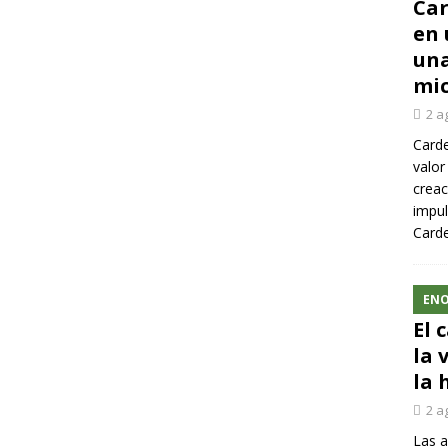
Car
en 
una
mic
2 a
Carde
valor
creac
impul
Carde
ENO
El 
la 
la 
2 a
Las a