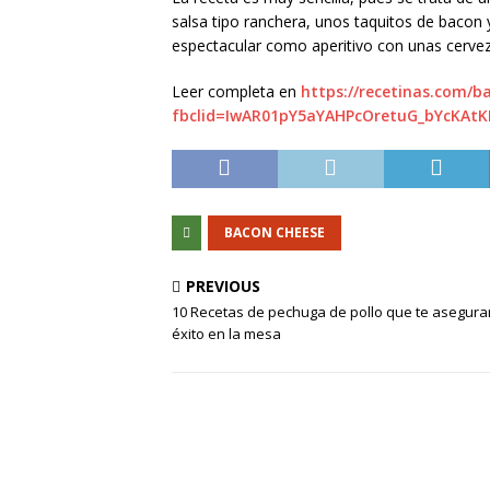
salsa tipo ranchera, unos taquitos de bacon 
espectacular como aperitivo con unas cervez
Leer completa en
https://recetinas.com/b
fbclid=IwAR01pY5aYAHPcOretuG_bYcKA
BACON CHEESE
PREVIOUS
10 Recetas de pechuga de pollo que te asegura
éxito en la mesa