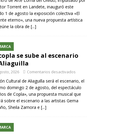
ntro de Arte Loma del Olvido, impulsado por
ntor Torrent en Landete, inauguró este
o 1 de agosto la exposición colectiva «El
nte eterno», una nueva propuesta artística
eúne la obra de
[...]
MARCA
copla se sube al escenario
Aliaguilla
gosto, 2026
Comentarios desactivados
lón Cultural de Aliaguilla será el escenario, el
mo domingo 2 de agosto, del espectáculo
os de Copla», una propuesta musical que
rá sobre el escenario a las artistas Gema
año, Sheila Zamora e
[...]
MARCA