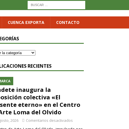
CUENCA EXPORTA
CONTACTO
EGORÍAS
LICACIONES RECIENTES
MARCA
dete inaugura la
osición colectiva «El
sente eterno» en el Centro
Arte Loma del Olvido
gosto, 2026
Comentarios desactivados