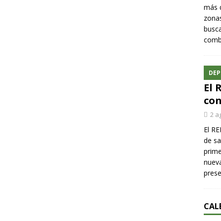
más q
zonas
busca
comba
DEP
El 
con
2 a
El RE
de sa
prime
nueva
pres
CAL