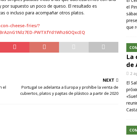
El Ce
y por supuesto un poco de queso. El resultado es
el Pi
as o incluso para acompañar otros platos.
sábad
prese
acon-cheese-fries/?
que r
tKBrAznG1Nlz7ED-PWTXfYd1Whz6OQxcEQ
CO
La 
de 
2 a
NEXT
El Sa
n el
Portugal se adelanta a Europa y prohíbe la venta de
próxi
cubiertos, platos y pajitas de plástico a partir de 2020
«Sueñ
reuni
Cast
CO