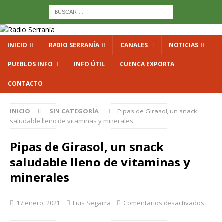
INICIO
RADIO SERRANÍA
CANALES
NOTICIAS
PUEBLOS INFO
INFO ÚTIL
CUENCA EXPORTA
CONTACTO
INICIO
SIN CATEGORÍA
Pipas de Girasol, un snack
saludable lleno de vitaminas y minerales
Pipas de Girasol, un snack
saludable lleno de vitaminas y
minerales
17 enero, 2021
Luis Segarra
Comentarios desactivados