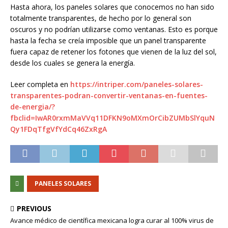
Hasta ahora, los paneles solares que conocemos no han sido
totalmente transparentes, de hecho por lo general son
oscuros y no podrían utilizarse como ventanas. Esto es porque
hasta la fecha se creía imposible que un panel transparente
fuera capaz de retener los fotones que vienen de la luz del sol,
desde los cuales se genera la energía.
Leer completa en
https://intriper.com/paneles-solares-
transparentes-podran-convertir-ventanas-en-fuentes-
de-energia/?
fbclid=IwAR0rxmMaVVq11DFKN9oMXmOrCibZUMbSlYquN
Qy1FDqTfgVfYdCq46ZxRgA
PANELES SOLARES
PREVIOUS
Avance médico de científica mexicana logra curar al 100% virus de