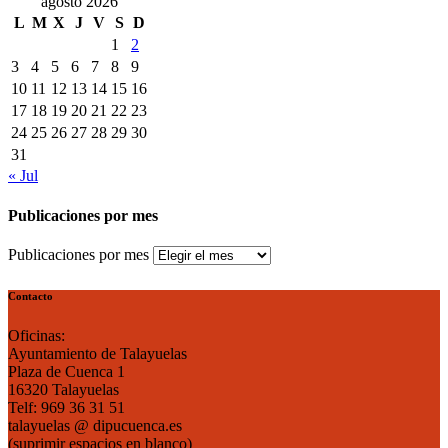
agosto 2026
L
M
X
J
V
S
D
1
2
3
4
5
6
7
8
9
10
11
12
13
14
15
16
17
18
19
20
21
22
23
24
25
26
27
28
29
30
31
« Jul
Publicaciones por mes
Publicaciones por mes
Contacto
Oficinas:
Ayuntamiento de Talayuelas
Plaza de Cuenca 1
16320 Talayuelas
Telf: 969 36 31 51
talayuelas @ dipucuenca.es
(suprimir espacios en blanco)