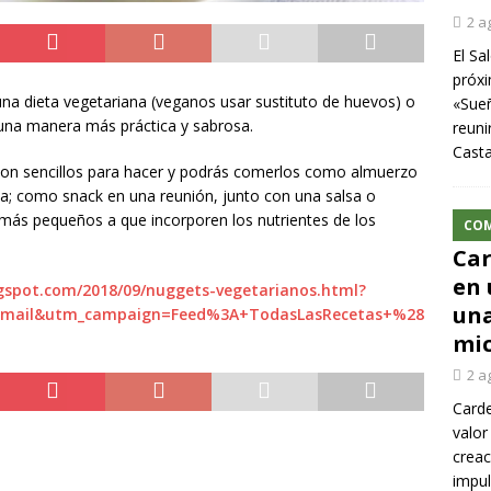
2 a
El Sa
próxi
 una dieta vegetariana (veganos usar sustituto de huevos) o
«Sueñ
 una manera más práctica y sabrosa.
reuni
Cast
son sencillos para hacer y podrás comerlos como almuerzo
; como snack en una reunión, junto con una salsa o
ás pequeños a que incorporen los nutrientes de los
CO
Car
en 
ogspot.com/2018/09/nuggets-vegetarianos.html?
una
email&utm_campaign=Feed%3A+TodasLasRecetas+%28
mic
2 a
Carde
valor
creac
impul