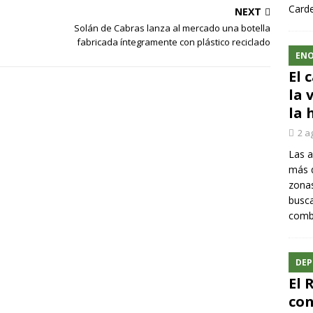
Carde
NEXT
Solán de Cabras lanza al mercado una botella
fabricada íntegramente con plástico reciclado
ENO
El 
la 
la 
2 a
Las a
más q
zonas
busca
comba
DEP
El 
con