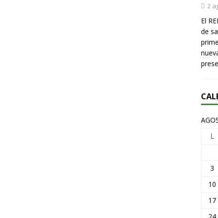
2 a
El RE
de sa
prime
nueva
pres
CAL
AGOS
L
3
10
17
24