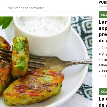
PUB
Comentarios desactivados
CO
Lan
exp
pre
de 
2 a
El Ce
el Pi
sábad
prese
que r
CO
La 
de 