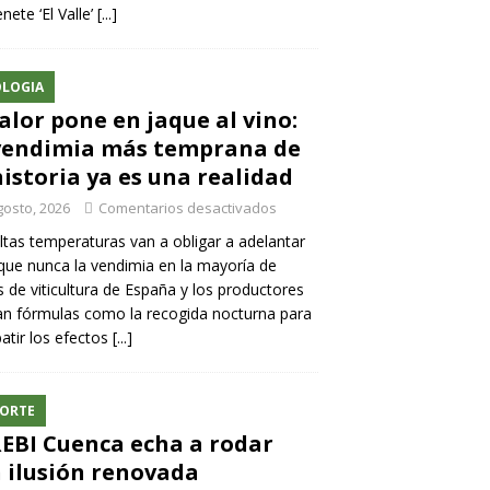
nete ‘El Valle’
[...]
LOGIA
calor pone en jaque al vino:
vendimia más temprana de
historia ya es una realidad
gosto, 2026
Comentarios desactivados
ltas temperaturas van a obligar a adelantar
ue nunca la vendimia en la mayoría de
 de viticultura de España y los productores
n fórmulas como la recogida nocturna para
tir los efectos
[...]
ORTE
REBI Cuenca echa a rodar
 ilusión renovada