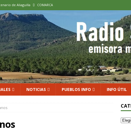
cenario de Aliaguilla
COMARCA
us calles en un museo al aire libre con una innovadora ruta sobre
 al vino: la vendimia más temprana de la historia ya es una realidad
 rodar con ilusión renovada
DEPORTE
xposición colectiva «El presente eterno» en el Centro de Arte Loma
ALES
NOTICIAS
PUEBLOS INFO
INFO ÚTIL
CAT
anos
anos