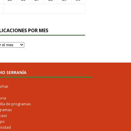
LICACIONES POR MES
IO SERRANÍA
uchar
oria
illa de programas
gramas
cast
ipo
icidad