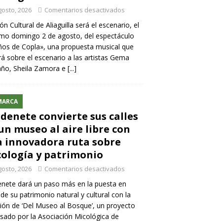
gosto, 2026
Comentarios desactivados
lón Cultural de Aliaguilla será el escenario, el
mo domingo 2 de agosto, del espectáculo
os de Copla», una propuesta musical que
rá sobre el escenario a las artistas Gema
año, Sheila Zamora e
[...]
MARCA
denete convierte sus calles
un museo al aire libre con
 innovadora ruta sobre
ología y patrimonio
gosto, 2026
Comentarios desactivados
nete dará un paso más en la puesta en
 de su patrimonio natural y cultural con la
ión de ‘Del Museo al Bosque’, un proyecto
sado por la Asociación Micológica de