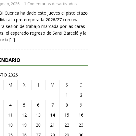
gosto, 2026
Comentarios desactivados
BI Cuenca ha dado este jueves el pistoletazo
lida a la pretemporada 2026/27 con una
ra sesión de trabajo marcada por las caras
s, el esperado regreso de Santi Barceló y la
encia
[...]
ENDARIO
TO 2026
M
X
J
V
S
D
1
2
4
5
6
7
8
9
11
12
13
14
15
16
18
19
20
21
22
23
25
26
27
28
29
30