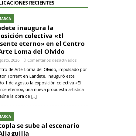
LICACIONES RECIENTES
MARCA
dete inaugura la
osición colectiva «El
sente eterno» en el Centro
Arte Loma del Olvido
gosto, 2026
Comentarios desactivados
ntro de Arte Loma del Olvido, impulsado por
ntor Torrent en Landete, inauguró este
o 1 de agosto la exposición colectiva «El
nte eterno», una nueva propuesta artística
eúne la obra de
[...]
MARCA
copla se sube al escenario
Aliaguilla