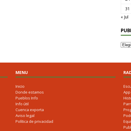
31
« Jul
PUB
MENU
RAD
Inicio
Esc
Donde estamos
App
Pueblos Info
Hist
Info útil
Parr
Cuenca exporta
Pro
Aviso legal
Pod
Política de privacidad
Equ
Publ