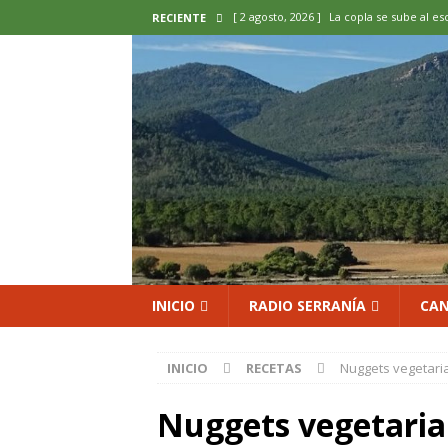
[ 2 agosto, 2026 ]
La copla se sube al es
RECIENTE
[ 2 agosto, 2026 ]
Cardenete convierte s
micología y patrimonio
COMARCA
[ 2 agosto, 2026 ]
El calor pone en jaque
ENOLOGIA
[ 2 agosto, 2026 ]
El REBI Cuenca echa a
[ 2 agosto, 2026 ]
Landete inaugura la e
del Olvido
COMARCA
INICIO
RADIO SERRANÍA
CAN
INICIO
RECETAS
Nuggets vegetari
Nuggets vegetari