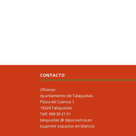
CONTACTO
Oficinas:
Ayuntamiento de Talayuelas
Plaza de Cuenca 1
16320 Talayuelas
Telf: 969 36 31 51
talayuelas @ dipucuenca.es
(suprimir espacios en blanco)