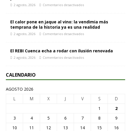
2 agosto, 2026
Comentarios desactivados
El calor pone en jaque al vino: la vendimia más
temprana de la historia ya es una realidad
2 agosto, 2026
Comentarios desactivados
El REBI Cuenca echa a rodar con ilusión renovada
2 agosto, 2026
Comentarios desactivados
CALENDARIO
AGOSTO 2026
L
M
X
J
V
S
D
1
2
3
4
5
6
7
8
9
10
11
12
13
14
15
16