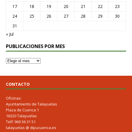
17
18
19
20
21
22
23
24
25
26
27
28
29
30
31
« Jul
PUBLICACIONES POR MES
CONTACTO
Oficinas:
Ayuntamiento de Talayuelas
Plaza de Cuenca 1
16320 Talayuelas
Telf: 969 36 31 51
talayuelas @ dipucuenca.es