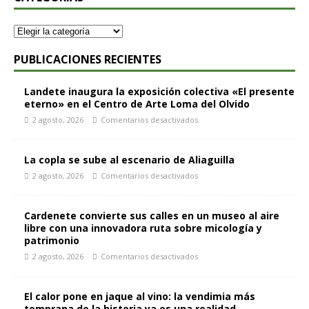
PUBLICACIONES RECIENTES
Landete inaugura la exposición colectiva «El presente
eterno» en el Centro de Arte Loma del Olvido
2 agosto, 2026
Comentarios desactivados
La copla se sube al escenario de Aliaguilla
2 agosto, 2026
Comentarios desactivados
Cardenete convierte sus calles en un museo al aire
libre con una innovadora ruta sobre micología y
patrimonio
2 agosto, 2026
Comentarios desactivados
El calor pone en jaque al vino: la vendimia más
temprana de la historia ya es una realidad