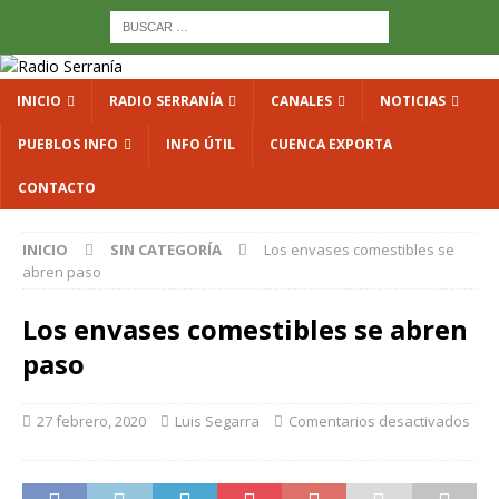
INICIO
RADIO SERRANÍA
CANALES
NOTICIAS
PUEBLOS INFO
INFO ÚTIL
CUENCA EXPORTA
CONTACTO
INICIO
SIN CATEGORÍA
Los envases comestibles se
abren paso
Los envases comestibles se abren
paso
27 febrero, 2020
Luis Segarra
Comentarios desactivados