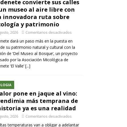
denete convierte sus calles
un museo al aire libre con
 innovadora ruta sobre
ología y patrimonio
gosto, 2026
Comentarios desactivados
nete dará un paso más en la puesta en
 de su patrimonio natural y cultural con la
ión de ‘Del Museo al Bosque’, un proyecto
sado por la Asociación Micológica de
nete ‘El Valle’
[...]
LOGIA
calor pone en jaque al vino:
vendimia más temprana de
historia ya es una realidad
gosto, 2026
Comentarios desactivados
ltas temperaturas van a obligar a adelantar