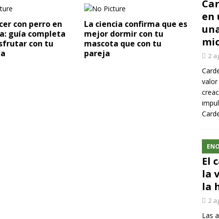
Car
en 
er con perro en
La ciencia confirma que es
una
a: guía completa
mejor dormir con tu
mic
sfrutar con tu
mascota que con tu
ta
pareja
2 a
Carde
valor
creac
impul
Carde
ENO
El 
la 
la 
2 a
Las a