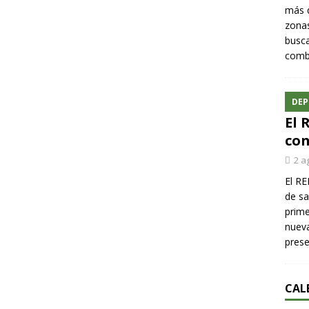
más q
zonas
busca
comba
DEP
El 
con
2 a
El RE
de sa
prime
nueva
pres
CAL