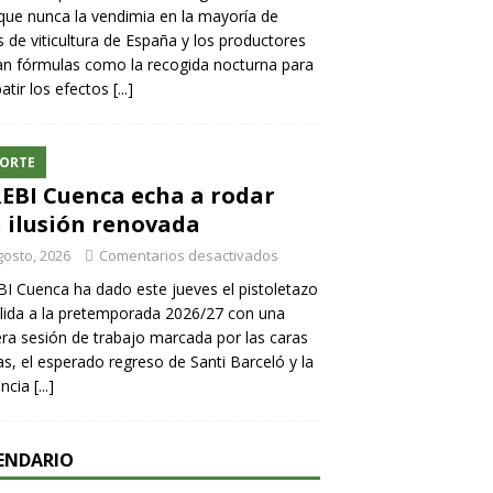
ue nunca la vendimia en la mayoría de
 de viticultura de España y los productores
n fórmulas como la recogida nocturna para
tir los efectos
[...]
ORTE
REBI Cuenca echa a rodar
 ilusión renovada
gosto, 2026
Comentarios desactivados
BI Cuenca ha dado este jueves el pistoletazo
lida a la pretemporada 2026/27 con una
ra sesión de trabajo marcada por las caras
s, el esperado regreso de Santi Barceló y la
encia
[...]
ENDARIO