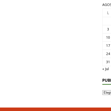
AGOS
L
3
10
17
24
31
« Jul
PUB