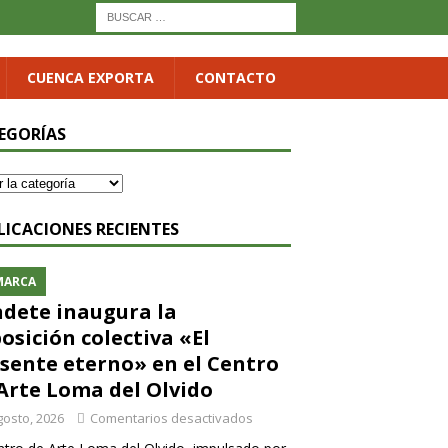
CUENCA EXPORTA
CONTACTO
EGORÍAS
LICACIONES RECIENTES
MARCA
dete inaugura la
osición colectiva «El
sente eterno» en el Centro
Arte Loma del Olvido
gosto, 2026
Comentarios desactivados