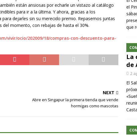
El Ce
también están ansiosas por echarle un vistazo al catálogo
el Pi
ndibles para ir a la última. Y ahora, gracias a los
sábad
a para dejarles sin su merecido premio. Repasemos juntas
prese
es del momento, con rebajas de hasta el 30%.
que r
om/vivir/ocio/202009/18/compras-con-descuento-para-
CO
La 
de 
2 a
El Sa
próxi
NEXT
«Sueñ
Abre en Singapur la primera tienda que vende
reuni
hormigas como mascotas
Cast
CO