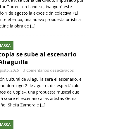
ntro de Arte Loma del Olvido, impulsado por
ntor Torrent en Landete, inauguró este
o 1 de agosto la exposición colectiva «El
nte eterno», una nueva propuesta artística
eúne la obra de
[...]
MARCA
copla se sube al escenario
Aliaguilla
gosto, 2026
Comentarios desactivados
lón Cultural de Aliaguilla será el escenario, el
mo domingo 2 de agosto, del espectáculo
os de Copla», una propuesta musical que
rá sobre el escenario a las artistas Gema
año, Sheila Zamora e
[...]
MARCA