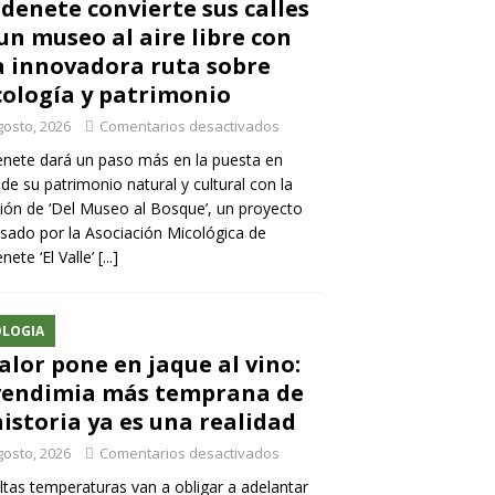
denete convierte sus calles
un museo al aire libre con
 innovadora ruta sobre
ología y patrimonio
gosto, 2026
Comentarios desactivados
nete dará un paso más en la puesta en
 de su patrimonio natural y cultural con la
ión de ‘Del Museo al Bosque’, un proyecto
sado por la Asociación Micológica de
nete ‘El Valle’
[...]
LOGIA
calor pone en jaque al vino:
vendimia más temprana de
historia ya es una realidad
gosto, 2026
Comentarios desactivados
ltas temperaturas van a obligar a adelantar