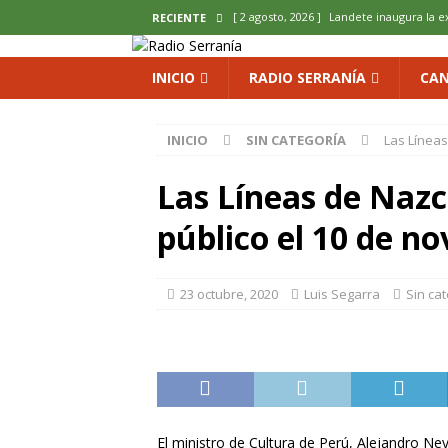
[ 2 agosto, 2026 ]
Landete inaugura la e
RECIENTE
del Olvido
COMARCA
INICIO
RADIO SERRANÍA
CAN
[ 2 agosto, 2026 ]
La copla se sube al es
[ 2 agosto, 2026 ]
Cardenete convierte s
INICIO
SIN CATEGORÍA
Las Líneas
micología y patrimonio
COMARCA
Las Líneas de Nazc
[ 2 agosto, 2026 ]
El calor pone en jaque
ENOLOGIA
público el 10 de n
[ 2 agosto, 2026 ]
El REBI Cuenca echa a
23 octubre, 2020
Luis Segarra
Sin ca
El ministro de Cultura de Perú, Alejandro Ne