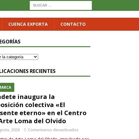
CUENCA EXPORTA
CONTACTO
EGORÍAS
LICACIONES RECIENTES
MARCA
dete inaugura la
osición colectiva «El
sente eterno» en el Centro
Arte Loma del Olvido
gosto, 2026
Comentarios desactivados