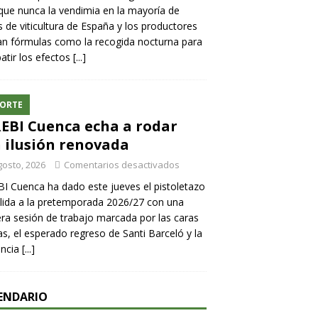
ue nunca la vendimia en la mayoría de
 de viticultura de España y los productores
n fórmulas como la recogida nocturna para
tir los efectos
[...]
ORTE
REBI Cuenca echa a rodar
 ilusión renovada
gosto, 2026
Comentarios desactivados
BI Cuenca ha dado este jueves el pistoletazo
lida a la pretemporada 2026/27 con una
ra sesión de trabajo marcada por las caras
s, el esperado regreso de Santi Barceló y la
encia
[...]
ENDARIO