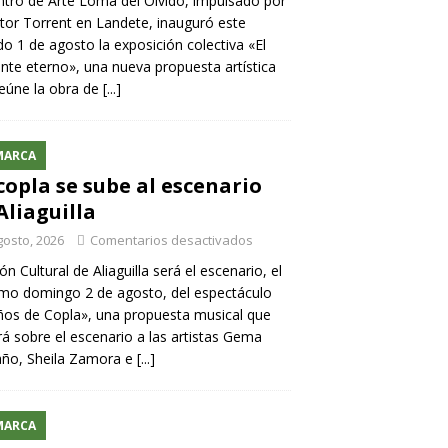
ntro de Arte Loma del Olvido, impulsado por
ntor Torrent en Landete, inauguró este
o 1 de agosto la exposición colectiva «El
nte eterno», una nueva propuesta artística
eúne la obra de
[...]
MARCA
copla se sube al escenario
Aliaguilla
gosto, 2026
Comentarios desactivados
lón Cultural de Aliaguilla será el escenario, el
mo domingo 2 de agosto, del espectáculo
os de Copla», una propuesta musical que
rá sobre el escenario a las artistas Gema
año, Sheila Zamora e
[...]
MARCA