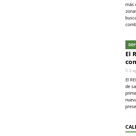
más q
zonas
busca
comba
DEP
El 
con
2 a
El RE
de sa
prime
nueva
pres
CAL