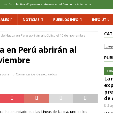
xposición colectiva «El presente eterno» en el Centro de Arte Loma
ALES
NOTICIAS
PUEBLOS INFO
INFO ÚTIL
cenario de Aliaguilla
COMARCA
us calles en un museo al aire libre con una innovadora ruta sobre
CAT
 de Nazca en Perú abrirán al público el 10 de noviembre
a en Perú abrirán al
 al vino: la vendimia más temprana de la historia ya es una realidad
oviembre
PUB
 rodar con ilusión renovada
DEPORTE
CO
tegoría
Comentarios desactivados
Lan
exp
pre
de 
2 a
yra, ha anunciado que las Líneas de Nazca, uno de los