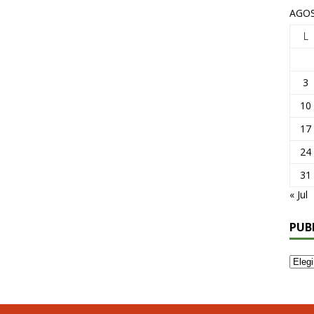
AGOS
L
3
10
17
24
31
« Jul
PUB