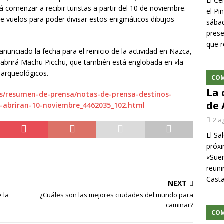
El Ce
drá comenzar a recibir turistas a partir del 10 de noviembre.
el Pi
 de vuelos para poder divisar estos enigmáticos dibujos
sábad
prese
que r
nunciado la fecha para el reinicio de la actividad en Nazca,
abrirá Machu Picchu, que también está englobada en «la
 arqueológicos.
CO
La 
es/resumen-de-prensa/notas-de-prensa-destinos-
de 
-abriran-10-noviembre_4462035_102.html
2 a
El Sa
próxi
«Sueñ
reuni
Cast
NEXT
 la
¿Cuáles son las mejores ciudades del mundo para
caminar?
CO