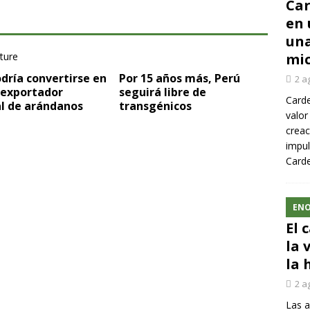
Car
en 
una
mic
dría convertirse en
Por 15 años más, Perú
2 a
 exportador
seguirá libre de
Carde
l de arándanos
transgénicos
valor
creac
impul
Carde
ENO
El 
la 
la 
2 a
Las a