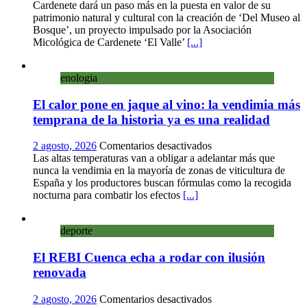
Cardenete
Cardenete dará un paso más en la puesta en valor de su
convierte
patrimonio natural y cultural con la creación de ‘Del Museo al
sus
Bosque’, un proyecto impulsado por la Asociación
calles
Micológica de Cardenete ‘El Valle’
[...]
en
un
enologia
museo
al
El calor pone en jaque al vino: la vendimia más
aire
libre
temprana de la historia ya es una realidad
con
una
en
2 agosto, 2026
Comentarios desactivados
innovadora
El
Las altas temperaturas van a obligar a adelantar más que
ruta
calor
nunca la vendimia en la mayoría de zonas de viticultura de
sobre
pone
España y los productores buscan fórmulas como la recogida
micología
en
nocturna para combatir los efectos
[...]
y
jaque
patrimonio
al
deporte
vino:
la
El REBI Cuenca echa a rodar con ilusión
vendimia
más
renovada
temprana
de
en
2 agosto, 2026
Comentarios desactivados
la