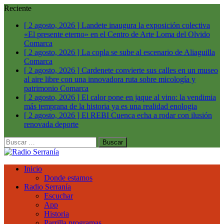
Reciente
[ 2 agosto, 2026 ]
Landete inaugura la exposición colectiva
«El presente eterno» en el Centro de Arte Loma del Olvido
Comarca
[ 2 agosto, 2026 ]
La copla se sube al escenario de Aliaguilla
Comarca
[ 2 agosto, 2026 ]
Cardenete convierte sus calles en un museo
al aire libre con una innovadora ruta sobre micología y
patrimonio
Comarca
[ 2 agosto, 2026 ]
El calor pone en jaque al vino: la vendimia
más temprana de la historia ya es una realidad
enologia
[ 2 agosto, 2026 ]
El REBI Cuenca echa a rodar con ilusión
renovada
deporte
Buscar:
Inicio
Donde estamos
Radio Serranía
Escuchar
App
Historia
Parrilla programas