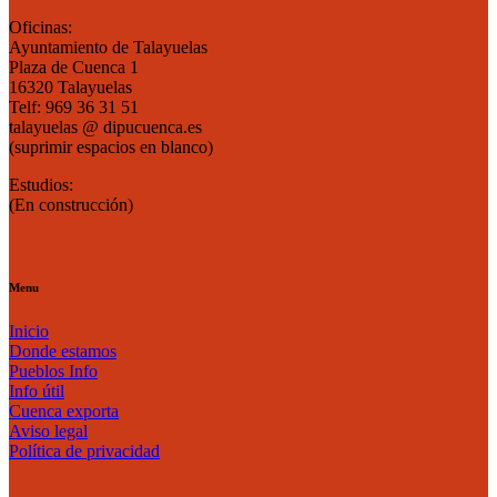
Oficinas:
Ayuntamiento de Talayuelas
Plaza de Cuenca 1
16320 Talayuelas
Telf: 969 36 31 51
talayuelas @ dipucuenca.es
(suprimir espacios en blanco)
Estudios:
(En construcción)
Menu
Inicio
Donde estamos
Pueblos Info
Info útil
Cuenca exporta
Aviso legal
Política de privacidad