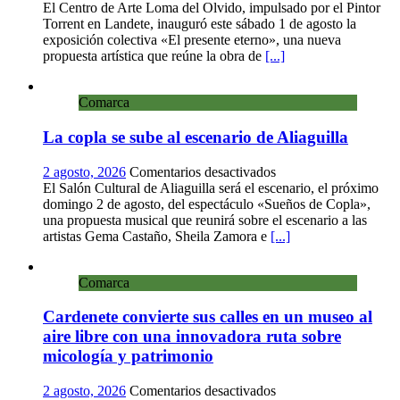
Landete
El Centro de Arte Loma del Olvido, impulsado por el Pintor
inaugura
Torrent en Landete, inauguró este sábado 1 de agosto la
la
exposición colectiva «El presente eterno», una nueva
exposición
propuesta artística que reúne la obra de
[...]
colectiva
«El
Comarca
presente
eterno»
La copla se sube al escenario de Aliaguilla
en
el
Centro
en
2 agosto, 2026
Comentarios desactivados
de
La
El Salón Cultural de Aliaguilla será el escenario, el próximo
Arte
copla
domingo 2 de agosto, del espectáculo «Sueños de Copla»,
Loma
se
una propuesta musical que reunirá sobre el escenario a las
del
sube
artistas Gema Castaño, Sheila Zamora e
[...]
Olvido
al
escenario
Comarca
de
Aliaguilla
Cardenete convierte sus calles en un museo al
aire libre con una innovadora ruta sobre
micología y patrimonio
en
2 agosto, 2026
Comentarios desactivados