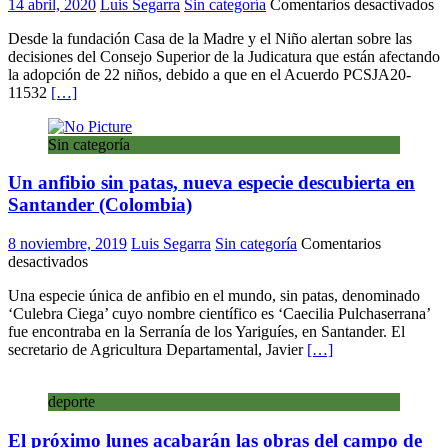
en
14 abril, 2020
Luis Segarra
Sin categoría
Comentarios desactivados
S
Desde la fundación Casa de la Madre y el Niño alertan sobre las
fr
decisiones del Consejo Superior de la Judicatura que están afectando
ad
la adopción de 22 niños, debido a que en el Acuerdo PCSJA20-
in
11532
[…]
de
2
ni
Sin categoría
co
po
Un anfibio sin patas, nueva especie descubierta en
p
Santander (Colombia)
8 noviembre, 2019
Luis Segarra
Sin categoría
Comentarios
en
desactivados
Un
Una especie única de anfibio en el mundo, sin patas, denominado
anfibio
‘Culebra Ciega’ cuyo nombre científico es ‘Caecilia Pulchaserrana’
sin
fue encontraba en la Serranía de los Yariguíes, en Santander. El
patas,
secretario de Agricultura Departamental, Javier
[…]
nueva
especie
descubierta
deporte
en
Santander
El próximo lunes acabarán las obras del campo de
(Colombia)