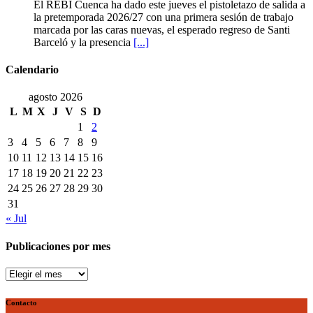
El
El REBI Cuenca ha dado este jueves el pistoletazo de salida a
historia
REBI
la pretemporada 2026/27 con una primera sesión de trabajo
ya
Cuenca
marcada por las caras nuevas, el esperado regreso de Santi
es
echa
Barceló y la presencia
[...]
una
a
realidad
rodar
Calendario
con
ilusión
agosto 2026
renovada
L
M
X
J
V
S
D
1
2
3
4
5
6
7
8
9
10
11
12
13
14
15
16
17
18
19
20
21
22
23
24
25
26
27
28
29
30
31
« Jul
Publicaciones por mes
Publicaciones
por
mes
Contacto