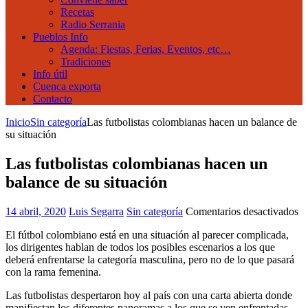
Recetas
Radio Serrania
Pueblos Info
Agenda: Fiestas, Ferias, Eventos, etc…
Tradiciones
Info útil
Cuenca exporta
Contacto
Inicio
Sin categoría
Las futbolistas colombianas hacen un balance de
su situación
Las futbolistas colombianas hacen un
balance de su situación
en
14 abril, 2020
Luis Segarra
Sin categoría
Comentarios desactivados
L
El fútbol colombiano está en una situación al parecer complicada,
fu
los dirigentes hablan de todos los posibles escenarios a los que
co
deberá enfrentarse la categoría masculina, pero no de lo que pasará
ha
con la rama femenina.
u
ba
Las futbolistas despertaron hoy al país con una carta abierta donde
de
manifiestan los diferentes panoramas a los que se ven enfrentadas