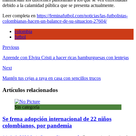
su
debido a la calamidad pública que se presenta actualmente.
si
Leer completa en
https://feminafutbol.com/noticias/las-futbolistas-
colombianas-hacen-un-balance-de-su-situacion-27604/
colombia
futbol
Previous
Aprende con Elvira Cristi a hacer ricas hamburguesas con lentejas
Next
Mantén tus cejas a raya en casa con sencillos trucos
Artículos relacionados
Sin categoría
Se frena adopción internacional de 22 niños
colombianos, por pandemia