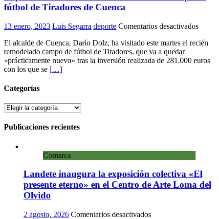
fútbol de Tiradores de Cuenca
en
13 enero, 2023
Luis Segarra
deporte
Comentarios desactivados
El
El alcalde de Cuenca, Darío Dolz, ha visitado este martes el recién
próxi
remodelado campo de fútbol de Tiradores, que va a quedar
lunes
«prácticamente nuevo» tras la inversión realizada de 281.000 euros
acabar
con los que se
[…]
las
obras
del
Categorías
campo
de
Categorías
fútbol
de
Publicaciones recientes
Tirado
de
Cuenc
Comarca
Landete inaugura la exposición colectiva «El
presente eterno» en el Centro de Arte Loma del
Olvido
en
2 agosto, 2026
Comentarios desactivados