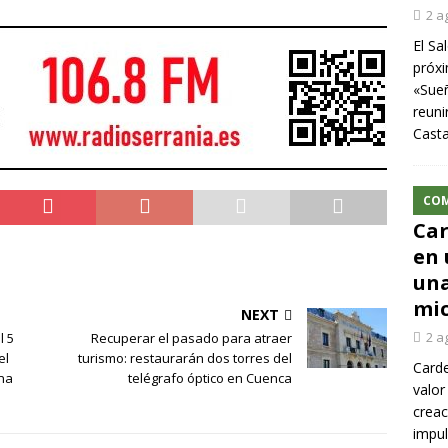
2 a
El Sa
próxi
«Sueñ
reuni
Cast
CO
Car
en 
una
mic
NEXT
2 a
l 5
Recuperar el pasado para atraer
el
turismo: restaurarán dos torres del
Carde
una
telégrafo óptico en Cuenca
valor
creac
impul