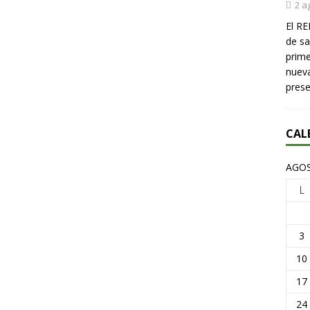
2 a
El RE
de sa
prime
nueva
pres
CAL
AGOS
L
3
10
17
24