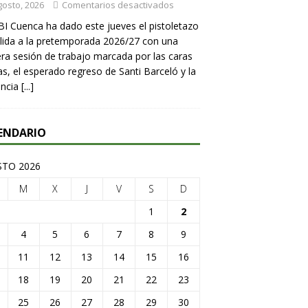
gosto, 2026
Comentarios desactivados
BI Cuenca ha dado este jueves el pistoletazo
lida a la pretemporada 2026/27 con una
ra sesión de trabajo marcada por las caras
s, el esperado regreso de Santi Barceló y la
encia
[...]
ENDARIO
TO 2026
M
X
J
V
S
D
1
2
4
5
6
7
8
9
11
12
13
14
15
16
18
19
20
21
22
23
25
26
27
28
29
30