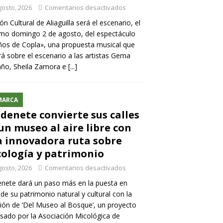
gosto, 2026
Comentarios desactivados
lón Cultural de Aliaguilla será el escenario, el
mo domingo 2 de agosto, del espectáculo
os de Copla», una propuesta musical que
rá sobre el escenario a las artistas Gema
año, Sheila Zamora e
[...]
MARCA
denete convierte sus calles
un museo al aire libre con
 innovadora ruta sobre
ología y patrimonio
gosto, 2026
Comentarios desactivados
nete dará un paso más en la puesta en
 de su patrimonio natural y cultural con la
ión de ‘Del Museo al Bosque’, un proyecto
sado por la Asociación Micológica de