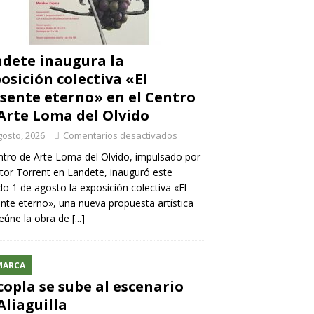
dete inaugura la
osición colectiva «El
sente eterno» en el Centro
Arte Loma del Olvido
gosto, 2026
Comentarios desactivados
ntro de Arte Loma del Olvido, impulsado por
ntor Torrent en Landete, inauguró este
o 1 de agosto la exposición colectiva «El
nte eterno», una nueva propuesta artística
eúne la obra de
[...]
MARCA
copla se sube al escenario
Aliaguilla