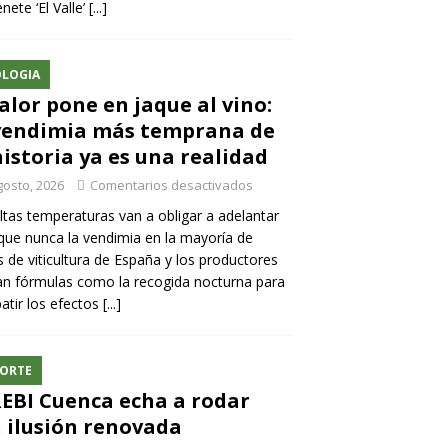
nete ‘El Valle’
[...]
LOGIA
calor pone en jaque al vino:
vendimia más temprana de
historia ya es una realidad
gosto, 2026
Comentarios desactivados
ltas temperaturas van a obligar a adelantar
ue nunca la vendimia en la mayoría de
 de viticultura de España y los productores
n fórmulas como la recogida nocturna para
tir los efectos
[...]
ORTE
REBI Cuenca echa a rodar
 ilusión renovada