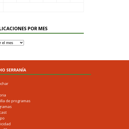
LICACIONES POR MES
IO SERRANÍA
uchar
oria
illa de programas
gramas
cast
ipo
icidad