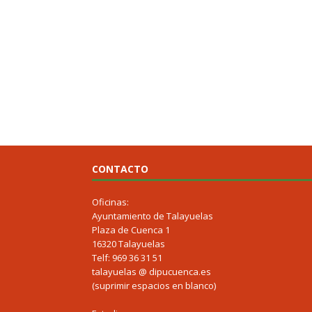
CONTACTO
Oficinas:
Ayuntamiento de Talayuelas
Plaza de Cuenca 1
16320 Talayuelas
Telf: 969 36 31 51
talayuelas @ dipucuenca.es
(suprimir espacios en blanco)