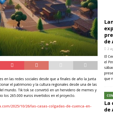
Lan
exp
pre
de 
2 a
El Ce
el Pi
sábad
prese
que r
s en las redes sociales desde que a finales de año la Junta
nar el patrimonio y la cultura regionales desde una de las
el mundo. Tik tok se convirtió en un hervidero de memes y
io los 265.000 euros invertidos en el proyecto.
CO
La 
ca.com/2025/10/26/las-casas-colgadas-de-cuenca-en-
de 