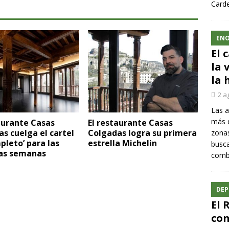
Carde
ENO
El 
la 
la 
2 a
Las a
más q
aurante Casas
El restaurante Casas
s cuelga el cartel
Colgadas logra su primera
zonas
pleto’ para las
estrella Michelin
busca
as semanas
comba
DEP
El 
con