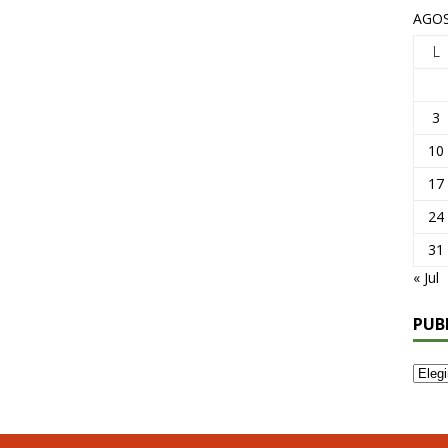
AGOS
L
3
10
17
24
31
« Jul
PUB