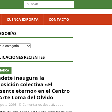
CUENCA EXPORTA
CONTACTO
EGORÍAS
LICACIONES RECIENTES
MARCA
dete inaugura la
osición colectiva «El
sente eterno» en el Centro
Arte Loma del Olvido
gosto, 2026
Comentarios desactivados