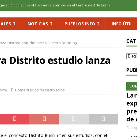
xposición colectiva «El presente eterno» en el Centro de Arte Loma
ALES
NOTICIAS
PUEBLOS INFO
INFO ÚTIL
cenario de Aliaguilla
COMARCA
us calles en un museo al aire libre con una innovadora ruta sobre
CAT
va Distrito estudio lanza Distrito Running
a Distrito estudio lanza
 al vino: la vendimia más temprana de la historia ya es una realidad
PUB
 rodar con ilusión renovada
DEPORTE
CO
orte
Comentarios desactivados
Lan
exp
pre
de 
2 a
ce el concepto Distrito Running en sus estudios, con el