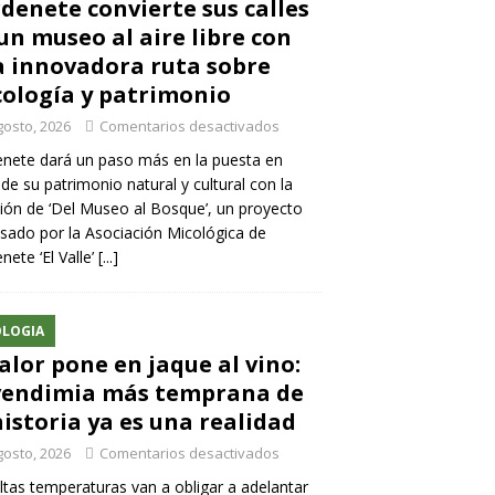
denete convierte sus calles
un museo al aire libre con
 innovadora ruta sobre
ología y patrimonio
gosto, 2026
Comentarios desactivados
nete dará un paso más en la puesta en
 de su patrimonio natural y cultural con la
ión de ‘Del Museo al Bosque’, un proyecto
sado por la Asociación Micológica de
nete ‘El Valle’
[...]
LOGIA
calor pone en jaque al vino:
vendimia más temprana de
historia ya es una realidad
gosto, 2026
Comentarios desactivados
ltas temperaturas van a obligar a adelantar