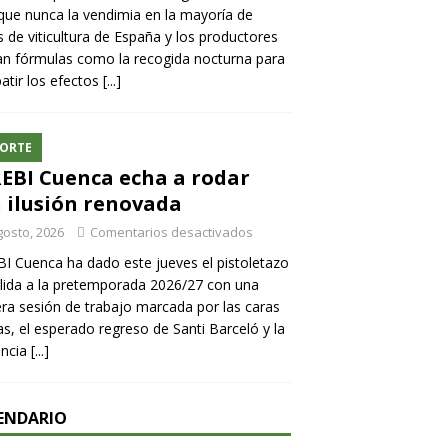
ue nunca la vendimia en la mayoría de
 de viticultura de España y los productores
n fórmulas como la recogida nocturna para
tir los efectos
[...]
ORTE
REBI Cuenca echa a rodar
 ilusión renovada
gosto, 2026
Comentarios desactivados
BI Cuenca ha dado este jueves el pistoletazo
lida a la pretemporada 2026/27 con una
ra sesión de trabajo marcada por las caras
s, el esperado regreso de Santi Barceló y la
encia
[...]
ENDARIO