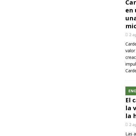
Car
en 
una
mic
2 a
Carde
valor
creac
impul
Carde
ENO
El 
la 
la 
2 a
Las a