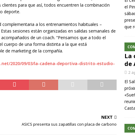
El Ce
s clientes para que así, todos encuentren la combinación
el Pi
do deporte.
sábad
prese
d complementaria a los entrenamientos habituales –
que r
. Estas sesiones están organizadas en salidas semanales de
as acompañados de un coach. “Pensamos que a todo el
 el cuerpo de una forma distinta a la que está
CO
le de marketing de la compañía.
La 
de 
net/2020/09/03/la-cadena-deportiva-distrito-estudio-
2 a
El Sa
próxi
«Sueñ
reuni
Cast
NEXT
ASICS presenta sus zapatillas con placa de carbono
CO