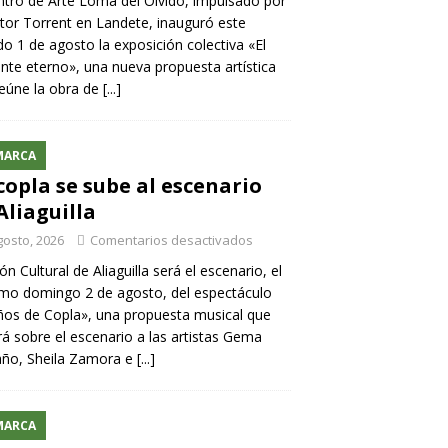
ntro de Arte Loma del Olvido, impulsado por
ntor Torrent en Landete, inauguró este
o 1 de agosto la exposición colectiva «El
nte eterno», una nueva propuesta artística
eúne la obra de
[...]
MARCA
copla se sube al escenario
Aliaguilla
gosto, 2026
Comentarios desactivados
lón Cultural de Aliaguilla será el escenario, el
mo domingo 2 de agosto, del espectáculo
os de Copla», una propuesta musical que
rá sobre el escenario a las artistas Gema
año, Sheila Zamora e
[...]
MARCA