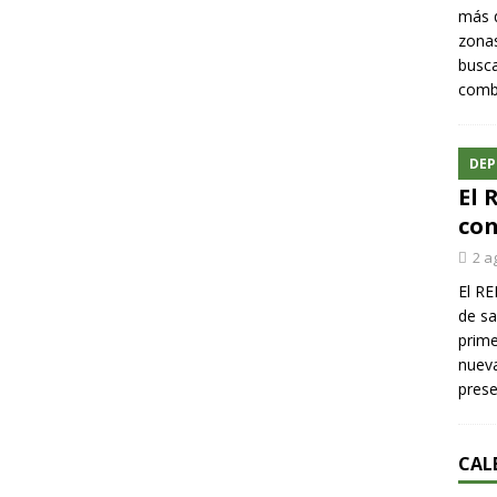
más q
zonas
busca
comba
DEP
El 
con
2 a
El RE
de sa
prime
nueva
pres
CAL