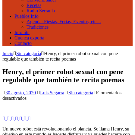
Recetas
Radio Serrania
Pueblos Info
Agenda: Fiestas, Ferias, Eventos, etc…
Tradiciones
Info útil
Cuenca exporta
Contacto
Inicio
Sin categoría
Henry, el primer robot sexual con pene
regulable que también te recita poemas
Henry, el primer robot sexual con pene
regulable que también te recita poemas
30 agosto, 2020
Luis Segarra
Sin categoría
Comentarios
en
desactivados
Henry,
el
primer
robot
sexual
Un nuevo robot está revolucionando el planeta. Se llama Henry, su
con
objetivo en este mundo es hacerte disfrutar y ya puedes hacerte con