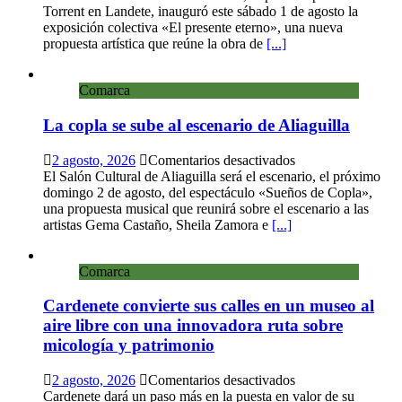
inaugura
Torrent en Landete, inauguró este sábado 1 de agosto la
la
exposición colectiva «El presente eterno», una nueva
exposición
propuesta artística que reúne la obra de
[...]
colectiva
«El
Comarca
presente
eterno»
La copla se sube al escenario de Aliaguilla
en
el
Centro
en
2 agosto, 2026
Comentarios desactivados
de
La
El Salón Cultural de Aliaguilla será el escenario, el próximo
Arte
copla
domingo 2 de agosto, del espectáculo «Sueños de Copla»,
Loma
se
una propuesta musical que reunirá sobre el escenario a las
del
sube
artistas Gema Castaño, Sheila Zamora e
[...]
Olvido
al
escenario
Comarca
de
Aliaguilla
Cardenete convierte sus calles en un museo al
aire libre con una innovadora ruta sobre
micología y patrimonio
en
2 agosto, 2026
Comentarios desactivados
Cardenete
Cardenete dará un paso más en la puesta en valor de su