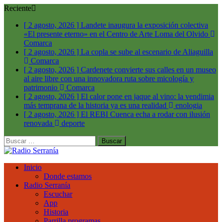
Reciente
[ 2 agosto, 2026 ]
Landete inaugura la exposición colectiva
«El presente eterno» en el Centro de Arte Loma del Olvido
Comarca
[ 2 agosto, 2026 ]
La copla se sube al escenario de Aliaguilla
Comarca
[ 2 agosto, 2026 ]
Cardenete convierte sus calles en un museo
al aire libre con una innovadora ruta sobre micología y
patrimonio
Comarca
[ 2 agosto, 2026 ]
El calor pone en jaque al vino: la vendimia
más temprana de la historia ya es una realidad
enologia
[ 2 agosto, 2026 ]
El REBI Cuenca echa a rodar con ilusión
renovada
deporte
Buscar:
Inicio
Donde estamos
Radio Serranía
Escuchar
App
Historia
Parrilla programas