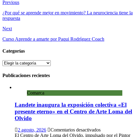
Previous
¿Por qué se aprende mejor en movimiento? La neurociencia tiene la
respuesta
Next
Curso Aprende a amarte por Paqui Rodríguez Coach
Categorías
Categorías
Publicaciones recientes
Comarca
Landete inaugura la exposición colectiva «El
presente eterno» en el Centro de Arte Loma del
Olvido
en
2 agosto, 2026
Comentarios desactivados
Landete
El Centro de Arte Loma del Olvido, impulsado por el Pintor