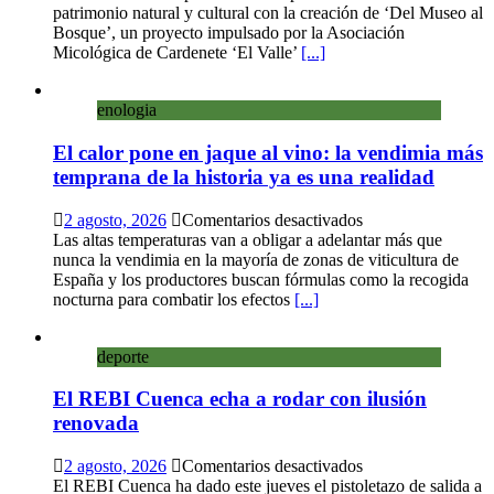
convierte
patrimonio natural y cultural con la creación de ‘Del Museo al
sus
Bosque’, un proyecto impulsado por la Asociación
calles
Micológica de Cardenete ‘El Valle’
[...]
en
un
enologia
museo
al
El calor pone en jaque al vino: la vendimia más
aire
libre
temprana de la historia ya es una realidad
con
una
en
2 agosto, 2026
Comentarios desactivados
innovadora
El
Las altas temperaturas van a obligar a adelantar más que
ruta
calor
nunca la vendimia en la mayoría de zonas de viticultura de
sobre
pone
España y los productores buscan fórmulas como la recogida
micología
en
nocturna para combatir los efectos
[...]
y
jaque
patrimonio
al
deporte
vino:
la
El REBI Cuenca echa a rodar con ilusión
vendimia
más
renovada
temprana
de
en
2 agosto, 2026
Comentarios desactivados
la
El
El REBI Cuenca ha dado este jueves el pistoletazo de salida a