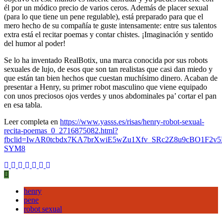
pene
él por un módico precio de varios ceros. Además de placer sexual
regulable
(para lo que tiene un pene regulable), está preparado para que el
que
mero hecho de su compañía te guste intensamente: entre sus talentos
también
extra está el recitar poemas y contar chistes. ¡Imaginación y sentido
te
del humor al poder!
recita
poemas
Se lo ha inventado RealBotix, una marca conocida por sus robots
sexuales de lujo, de esos que son tan realistas que casi dan miedo y
que están tan bien hechos que cuestan muchísimo dinero. Acaban de
presentar a Henry, su primer robot masculino que viene equipado
con unos preciosos ojos verdes y unos abdominales pa’ cortar el pan
en esa tabla.
Leer completa en
https://www.yasss.es/risas/henry-robot-sexual-
recita-poemas_0_2716875082.html?
fbclid=IwAR0tcbdx7KA7brXwiE5wZu1Xfv_SRc2Z8u9cBO1F2v
SYM8
henry
pene
robot sexual