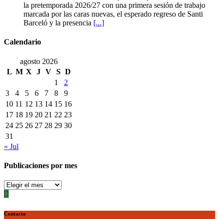
historia
REBI
la pretemporada 2026/27 con una primera sesión de trabajo
ya
Cuenca
marcada por las caras nuevas, el esperado regreso de Santi
es
echa
Barceló y la presencia
[...]
una
a
realidad
rodar
Calendario
con
ilusión
agosto 2026
renovada
L
M
X
J
V
S
D
1
2
3
4
5
6
7
8
9
10
11
12
13
14
15
16
17
18
19
20
21
22
23
24
25
26
27
28
29
30
31
« Jul
Publicaciones por mes
Publicaciones
por
mes
Contacto