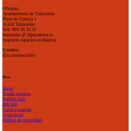
Oficinas:
Ayuntamiento de Talayuelas
Plaza de Cuenca 1
16320 Talayuelas
Telf: 969 36 31 51
talayuelas @ dipucuenca.es
(suprimir espacios en blanco)
Estudios:
(En construcción)
Menu
Inicio
Donde estamos
Pueblos Info
Info útil
Cuenca exporta
Aviso legal
Política de privacidad