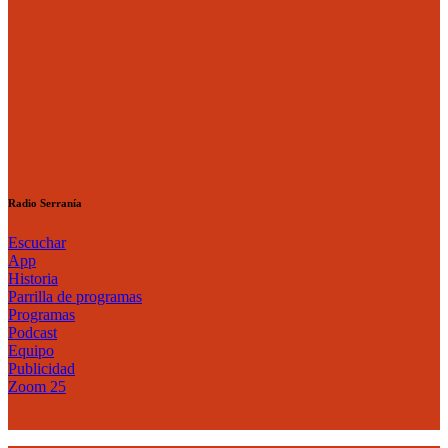
Radio Serranía
Escuchar
App
Historia
Parrilla de programas
Programas
Podcast
Equipo
Publicidad
Zoom 25