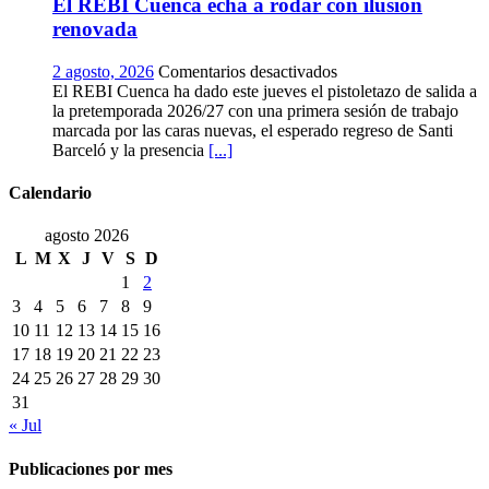
El REBI Cuenca echa a rodar con ilusión
vendimia
más
renovada
temprana
de
en
2 agosto, 2026
Comentarios desactivados
la
El
El REBI Cuenca ha dado este jueves el pistoletazo de salida a
historia
REBI
la pretemporada 2026/27 con una primera sesión de trabajo
ya
Cuenca
marcada por las caras nuevas, el esperado regreso de Santi
es
echa
Barceló y la presencia
[...]
una
a
realidad
rodar
Calendario
con
ilusión
agosto 2026
renovada
L
M
X
J
V
S
D
1
2
3
4
5
6
7
8
9
10
11
12
13
14
15
16
17
18
19
20
21
22
23
24
25
26
27
28
29
30
31
« Jul
Publicaciones por mes