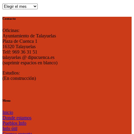
Publicaciones
por
mes
Contacto
Oficinas:
Ayuntamiento de Talayuelas
Plaza de Cuenca 1
16320 Talayuelas
Telf: 969 36 31 51
talayuelas @ dipucuenca.es
(suprimir espacios en blanco)
Estudios:
(En construcción)
Menu
Inicio
Donde estamos
Pueblos Info
Info útil
Cuenca exporta