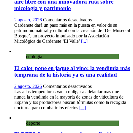
aire libre con una innovadora ruta sobre
micología y patrimonio
en
2 agosto, 2026
Comentarios desactivados
Cardenete
Cardenete dará un paso más en la puesta en valor de su
convierte
patrimonio natural y cultural con la creación de ‘Del Museo al
sus
Bosque’, un proyecto impulsado por la Asociación
calles
Micológica de Cardenete ‘El Valle’
[...]
en
un
enologia
museo
al
El calor pone en jaque al vino: la vendimia más
aire
libre
temprana de la historia ya es una realidad
con
una
en
2 agosto, 2026
Comentarios desactivados
innovadora
El
Las altas temperaturas van a obligar a adelantar más que
ruta
calor
nunca la vendimia en la mayoría de zonas de viticultura de
sobre
pone
España y los productores buscan fórmulas como la recogida
micología
en
nocturna para combatir los efectos
[...]
y
jaque
patrimonio
al
deporte
vino:
la