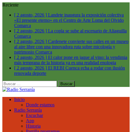
Reciente
[ 2 agosto, 2026 ]
Landete inaugura la exposición colectiva
«El presente eterno» en el Centro de Arte Loma del Olvido
Comarca
[ 2 agosto, 2026 ]
La copla se sube al escenario de Aliaguilla
Comarca
[ 2 agosto, 2026 ]
Cardenete convierte sus calles en un museo
al aire libre con una innovadora ruta sobre micología y
patrimonio
Comarca
[ 2 agosto, 2026 ]
El calor pone en jaque al vino: la vendimia
más temprana de la historia ya es una realidad
enologia
[ 2 agosto, 2026 ]
El REBI Cuenca echa a rodar con ilusión
renovada
deporte
Buscar:
Inicio
Donde estamos
Radio Serranía
Escuchar
App
Historia
Parrilla programas