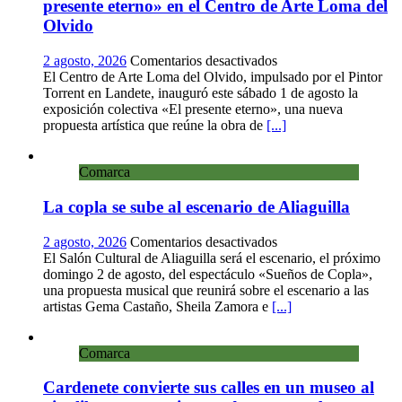
presente eterno» en el Centro de Arte Loma del
de
ci
Olvido
añ
en
2 agosto, 2026
Comentarios desactivados
Landete
El Centro de Arte Loma del Olvido, impulsado por el Pintor
inaugura
Torrent en Landete, inauguró este sábado 1 de agosto la
la
exposición colectiva «El presente eterno», una nueva
exposición
propuesta artística que reúne la obra de
[...]
colectiva
«El
Comarca
presente
eterno»
La copla se sube al escenario de Aliaguilla
en
el
Centro
en
2 agosto, 2026
Comentarios desactivados
de
La
El Salón Cultural de Aliaguilla será el escenario, el próximo
Arte
copla
domingo 2 de agosto, del espectáculo «Sueños de Copla»,
Loma
se
una propuesta musical que reunirá sobre el escenario a las
del
sube
artistas Gema Castaño, Sheila Zamora e
[...]
Olvido
al
escenario
Comarca
de
Aliaguilla
Cardenete convierte sus calles en un museo al