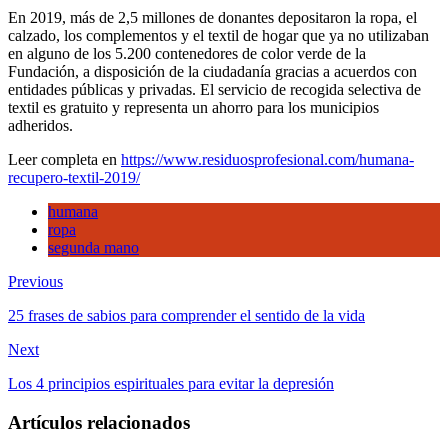
textil
En 2019, más de 2,5 millones de donantes depositaron la ropa, el
en
calzado, los complementos y el textil de hogar que ya no utilizaban
2019
en alguno de los 5.200 contenedores de color verde de la
Fundación, a disposición de la ciudadanía gracias a acuerdos con
entidades públicas y privadas. El servicio de recogida selectiva de
textil es gratuito y representa un ahorro para los municipios
adheridos.
Leer completa en
https://www.residuosprofesional.com/humana-
recupero-textil-2019/
humana
ropa
segunda mano
Previous
25 frases de sabios para comprender el sentido de la vida
Next
Los 4 principios espirituales para evitar la depresión
Artículos relacionados