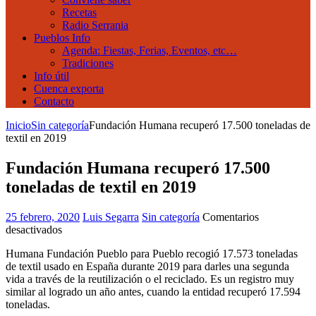
Recetas
Radio Serrania
Pueblos Info
Agenda: Fiestas, Ferias, Eventos, etc…
Tradiciones
Info útil
Cuenca exporta
Contacto
Inicio
Sin categoría
Fundación Humana recuperó 17.500 toneladas de
textil en 2019
Fundación Humana recuperó 17.500
toneladas de textil en 2019
25 febrero, 2020
Luis Segarra
Sin categoría
Comentarios
en
desactivados
Fundación
Humana Fundación Pueblo para Pueblo recogió 17.573 toneladas
Humana
de textil usado en España durante 2019 para darles una segunda
recuperó
vida a través de la reutilización o el reciclado. Es un registro muy
17.500
similar al logrado un año antes, cuando la entidad recuperó 17.594
toneladas
toneladas.
de