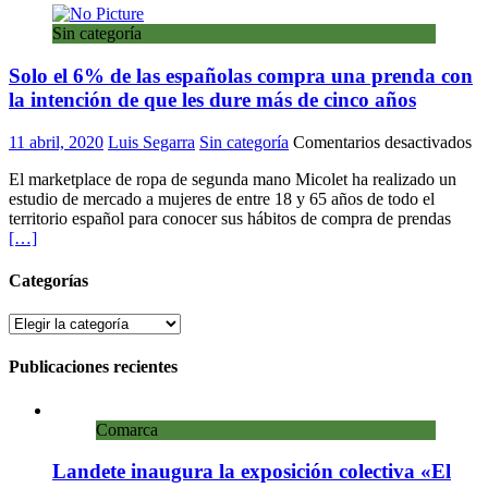
Sin categoría
Solo el 6% de las españolas compra una prenda con
la intención de que les dure más de cinco años
en
11 abril, 2020
Luis Segarra
Sin categoría
Comentarios desactivados
So
El marketplace de ropa de segunda mano Micolet ha realizado un
el
estudio de mercado a mujeres de entre 18 y 65 años de todo el
6
territorio español para conocer sus hábitos de compra de prendas
de
[…]
la
es
co
Categorías
un
pr
Categorías
co
la
Publicaciones recientes
in
de
qu
Comarca
le
du
Landete inaugura la exposición colectiva «El
m