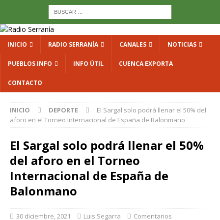
INICIO
RADIO SERRANÍA
CANALES
NOTICIAS
PUEBLOS INFO
INFO ÚTIL
CUENCA EXPORTA
CONTACTO
INICIO
DEPORTE
El Sargal solo podrá llenar el 50% del
aforo en el Torneo Internacional de España de Balonmano
El Sargal solo podrá llenar el 50%
del aforo en el Torneo
Internacional de España de
Balonmano
30 diciembre, 2021
Luis Segarra
Comentarios