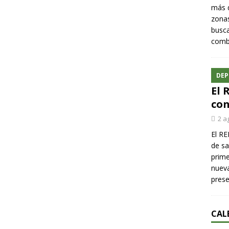
más q
zonas
busca
comba
DEP
El 
con
2 a
El RE
de sa
prime
nueva
pres
CAL