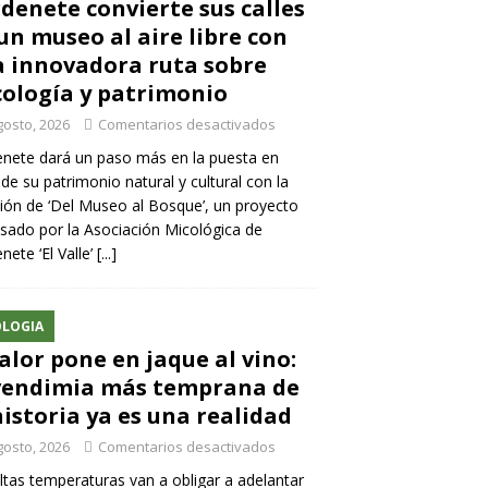
denete convierte sus calles
un museo al aire libre con
 innovadora ruta sobre
ología y patrimonio
gosto, 2026
Comentarios desactivados
nete dará un paso más en la puesta en
 de su patrimonio natural y cultural con la
ión de ‘Del Museo al Bosque’, un proyecto
sado por la Asociación Micológica de
nete ‘El Valle’
[...]
LOGIA
calor pone en jaque al vino:
vendimia más temprana de
historia ya es una realidad
gosto, 2026
Comentarios desactivados
ltas temperaturas van a obligar a adelantar