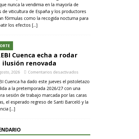
ue nunca la vendimia en la mayoría de
 de viticultura de España y los productores
n fórmulas como la recogida nocturna para
tir los efectos
[...]
ORTE
REBI Cuenca echa a rodar
 ilusión renovada
gosto, 2026
Comentarios desactivados
BI Cuenca ha dado este jueves el pistoletazo
lida a la pretemporada 2026/27 con una
ra sesión de trabajo marcada por las caras
s, el esperado regreso de Santi Barceló y la
encia
[...]
ENDARIO