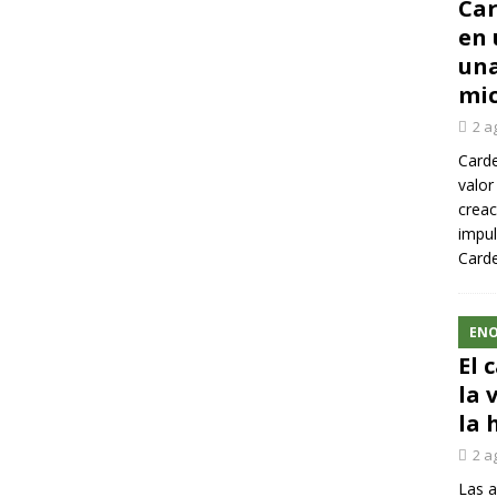
Car
en 
una
mic
2 a
Carde
valor
creac
impul
Carde
ENO
El 
la 
la 
2 a
Las a