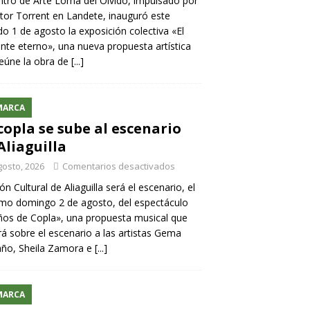
ntro de Arte Loma del Olvido, impulsado por
ntor Torrent en Landete, inauguró este
o 1 de agosto la exposición colectiva «El
nte eterno», una nueva propuesta artística
eúne la obra de
[...]
MARCA
copla se sube al escenario
Aliaguilla
gosto, 2026
Comentarios desactivados
lón Cultural de Aliaguilla será el escenario, el
mo domingo 2 de agosto, del espectáculo
os de Copla», una propuesta musical que
rá sobre el escenario a las artistas Gema
año, Sheila Zamora e
[...]
MARCA