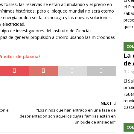
El Ce
 fósiles, las reservas se están acumulando y el precio en
el Pi
ínimos históricos, pero el bloqueo mundial no será eterno
sábad
 energía podría ser la tecnología y las nuevas soluciones,
prese
electricidad.
que r
uipo de investigadores del Instituto de Ciencias
apaz de generar propulsión a chorro usando las microondas
CO
La 
m/motor-de-plasma/
de 
2 a
El Sa
próxi
«Sueñ
reuni
NEXT
Cast
con el
“Los niños que han entrado en una fase de
desorientación son aquellos cuyas familias están en
un bucle de ansiedad”
CO