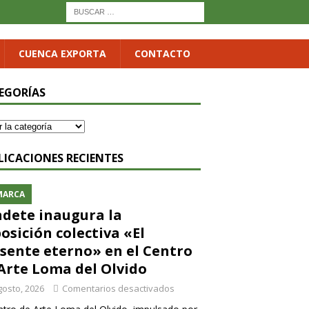
CUENCA EXPORTA
CONTACTO
EGORÍAS
LICACIONES RECIENTES
MARCA
dete inaugura la
osición colectiva «El
sente eterno» en el Centro
Arte Loma del Olvido
gosto, 2026
Comentarios desactivados