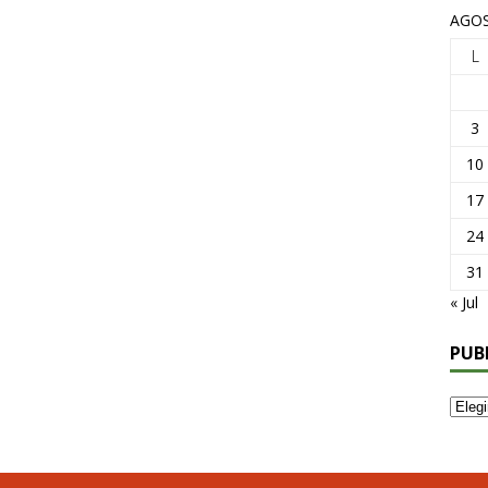
AGOS
L
3
10
17
24
31
« Jul
PUB