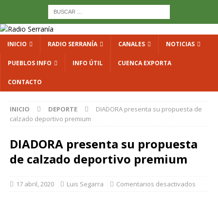
INICIO
RADIO SERRANÍA
CANALES
NOTICIAS
PUEBLOS INFO
INFO ÚTIL
CUENCA EXPORTA
CONTACTO
INICIO
DEPORTE
DIADORA presenta su propuesta de
calzado deportivo premium
DIADORA presenta su propuesta
de calzado deportivo premium
17 abril, 2020
Luis Segarra
Comentarios desactivados