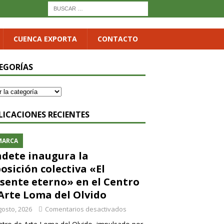
CUENCA EXPORTA
CONTACTO
EGORÍAS
LICACIONES RECIENTES
MARCA
dete inaugura la
osición colectiva «El
sente eterno» en el Centro
Arte Loma del Olvido
gosto, 2026
Comentarios desactivados