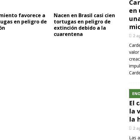
Car
en 
amiento favorece a
Nacen en Brasil casi cien
una
tugas en peligro de
tortugas en peligro de
mic
ón
extinción debido a la
cuarentena
2 a
Carde
valor
creac
impul
Carde
ENO
El 
la 
la 
2 a
Las a