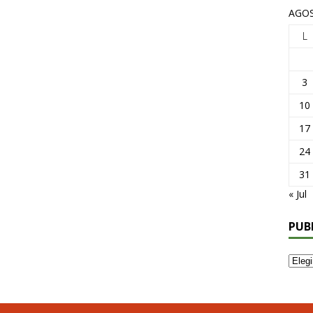
AGOS
L
3
10
17
24
31
« Jul
PUB