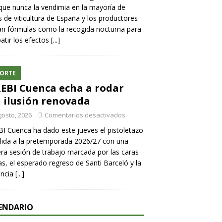
ue nunca la vendimia en la mayoría de
 de viticultura de España y los productores
n fórmulas como la recogida nocturna para
tir los efectos
[...]
ORTE
REBI Cuenca echa a rodar
 ilusión renovada
gosto, 2026
Comentarios desactivados
BI Cuenca ha dado este jueves el pistoletazo
lida a la pretemporada 2026/27 con una
ra sesión de trabajo marcada por las caras
s, el esperado regreso de Santi Barceló y la
encia
[...]
ENDARIO