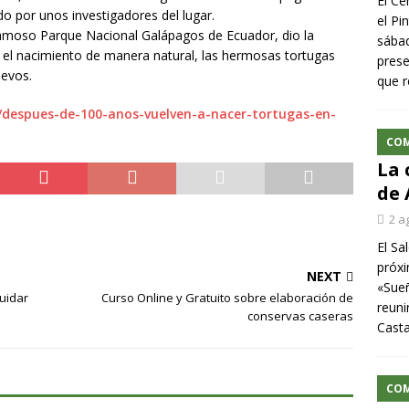
El Ce
do por unos investigadores del lugar.
el Pi
famoso Parque Nacional Galápagos de Ecuador, dio la
sábad
r el nacimiento de manera natural, las hermosas tortugas
prese
uevos.
que r
rg/despues-de-100-anos-vuelven-a-nacer-tortugas-en-
CO
La 
de 
2 a
El Sa
próxi
NEXT
«Sueñ
cuidar
Curso Online y Gratuito sobre elaboración de
reuni
conservas caseras
Cast
CO