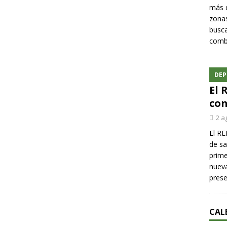
más q
zonas
busca
comba
DEP
El 
con
2 a
El RE
de sa
prime
nueva
pres
CAL