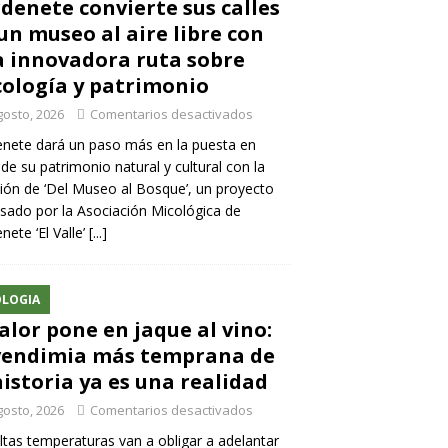
denete convierte sus calles
un museo al aire libre con
 innovadora ruta sobre
ología y patrimonio
gosto, 2026
Comentarios desactivados
nete dará un paso más en la puesta en
 de su patrimonio natural y cultural con la
ión de ‘Del Museo al Bosque’, un proyecto
sado por la Asociación Micológica de
nete ‘El Valle’
[...]
LOGIA
calor pone en jaque al vino:
vendimia más temprana de
historia ya es una realidad
gosto, 2026
Comentarios desactivados
ltas temperaturas van a obligar a adelantar