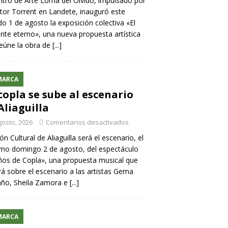
ntro de Arte Loma del Olvido, impulsado por
ntor Torrent en Landete, inauguró este
o 1 de agosto la exposición colectiva «El
nte eterno», una nueva propuesta artística
eúne la obra de
[...]
MARCA
copla se sube al escenario
Aliaguilla
gosto, 2026
Comentarios desactivados
lón Cultural de Aliaguilla será el escenario, el
mo domingo 2 de agosto, del espectáculo
os de Copla», una propuesta musical que
rá sobre el escenario a las artistas Gema
año, Sheila Zamora e
[...]
MARCA