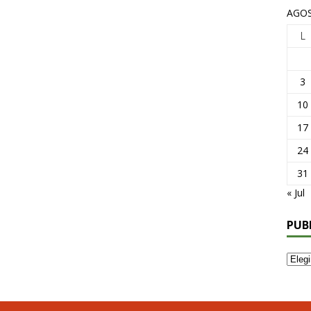
AGOS
L
3
10
17
24
31
« Jul
PUB