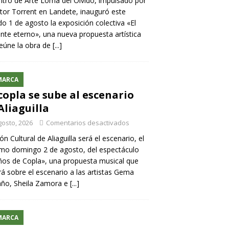
ntro de Arte Loma del Olvido, impulsado por
ntor Torrent en Landete, inauguró este
o 1 de agosto la exposición colectiva «El
nte eterno», una nueva propuesta artística
eúne la obra de
[...]
MARCA
copla se sube al escenario
Aliaguilla
gosto, 2026
Comentarios desactivados
lón Cultural de Aliaguilla será el escenario, el
mo domingo 2 de agosto, del espectáculo
os de Copla», una propuesta musical que
rá sobre el escenario a las artistas Gema
año, Sheila Zamora e
[...]
MARCA