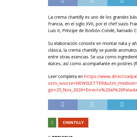
La crema chantilly es uno de los grandes bási
Francia, en el siglo XVII, por el chef suizo F
Luis II, Príncipe de Borbón-Condé, llamado Ch
Su elaboración consiste en montar nata y aña
clásica, la crema chantilly se puede aromatiz
entre otras esencias. Se usa como ingredient
dulces, así como acompañante en postres (flan
Leer completa en
https://www.directoalpa
utm_source=NEWSLETTER&utm_medium
gn=25_Nov_2020+Directo%20al%20Palad
CHANTILLY