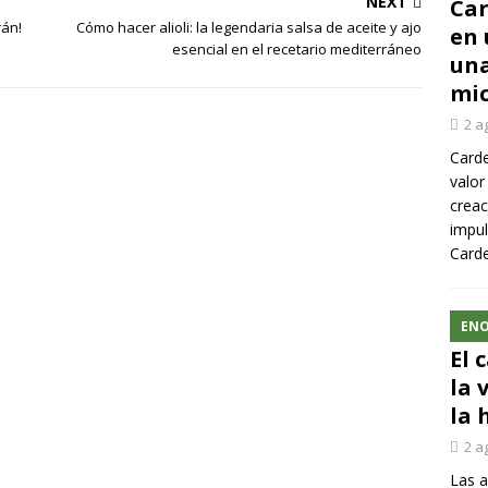
NEXT
Car
rán!
Cómo hacer alioli: la legendaria salsa de aceite y ajo
en 
esencial en el recetario mediterráneo
una
mic
2 a
Carde
valor
creac
impul
Carde
ENO
El 
la 
la 
2 a
Las a