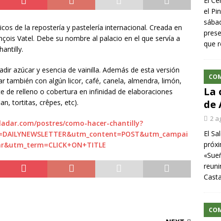
El Ce
el Pi
sábad
cos de la repostería y pastelería internacional. Creada en
prese
rançois Vatel. Debe su nombre al palacio en el que servía a
que r
antilly.
dir azúcar y esencia de vainilla. Además de esta versión
CO
ar también con algún licor, café, canela, almendra, limón,
La 
e de relleno o cobertura en infinidad de elaboraciones
, tortitas, crêpes, etc).
de 
2 a
ladar.com/postres/como-hacer-chantilly?
El Sa
=DAILYNEWSLETTER&utm_content=POST&utm_campai
próxi
ar&utm_term=CLICK+ON+TITLE
«Sueñ
reuni
Cast
CO