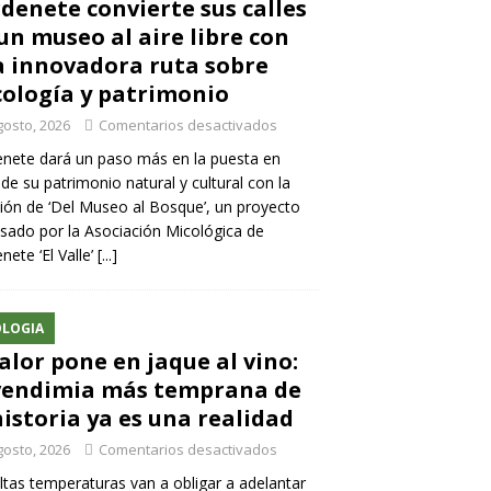
denete convierte sus calles
un museo al aire libre con
 innovadora ruta sobre
ología y patrimonio
gosto, 2026
Comentarios desactivados
nete dará un paso más en la puesta en
 de su patrimonio natural y cultural con la
ión de ‘Del Museo al Bosque’, un proyecto
sado por la Asociación Micológica de
nete ‘El Valle’
[...]
LOGIA
calor pone en jaque al vino:
vendimia más temprana de
historia ya es una realidad
gosto, 2026
Comentarios desactivados
ltas temperaturas van a obligar a adelantar