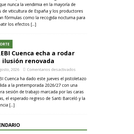
ue nunca la vendimia en la mayoría de
 de viticultura de España y los productores
n fórmulas como la recogida nocturna para
tir los efectos
[...]
ORTE
REBI Cuenca echa a rodar
 ilusión renovada
gosto, 2026
Comentarios desactivados
BI Cuenca ha dado este jueves el pistoletazo
lida a la pretemporada 2026/27 con una
ra sesión de trabajo marcada por las caras
s, el esperado regreso de Santi Barceló y la
encia
[...]
ENDARIO