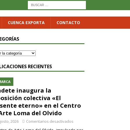
CUENCA EXPORTA
CONTACTO
EGORÍAS
LICACIONES RECIENTES
MARCA
dete inaugura la
osición colectiva «El
sente eterno» en el Centro
Arte Loma del Olvido
gosto, 2026
Comentarios desactivados