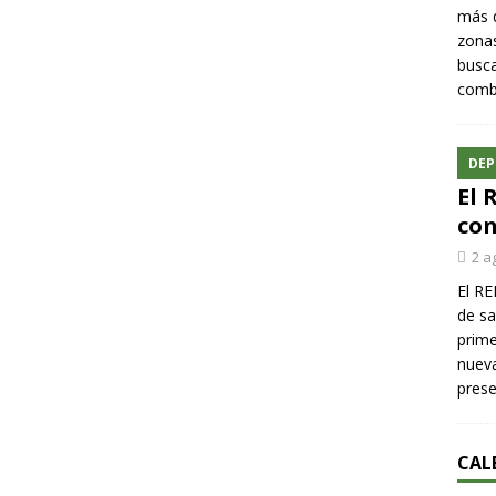
más q
zonas
busca
comba
DEP
El 
con
2 a
El RE
de sa
prime
nueva
pres
CAL