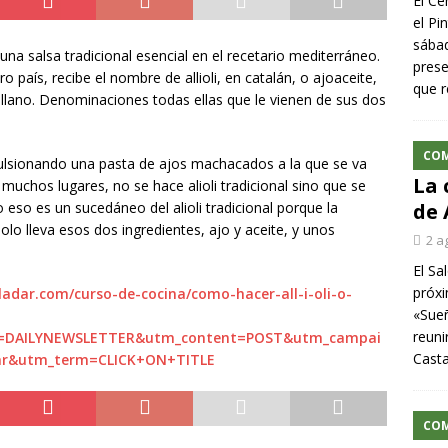
El Ce
el Pi
sábad
a salsa tradicional esencial en el recetario mediterráneo.
prese
tro país, recibe el nombre de allioli, en catalán, o ajoaceite,
que r
tellano. Denominaciones todas ellas que le vienen de sus dos
CO
emulsionando una pasta de ajos machacados a la que se va
La 
muchos lugares, no se hace alioli tradicional sino que se
o es un sucedáneo del alioli tradicional porque la
de 
olo lleva esos dos ingredientes, ajo y aceite, y unos
2 a
El Sa
próxi
ladar.com/curso-de-cocina/como-hacer-all-i-oli-o-
«Sueñ
reuni
=DAILYNEWSLETTER&utm_content=POST&utm_campai
Cast
ar&utm_term=CLICK+ON+TITLE
CO