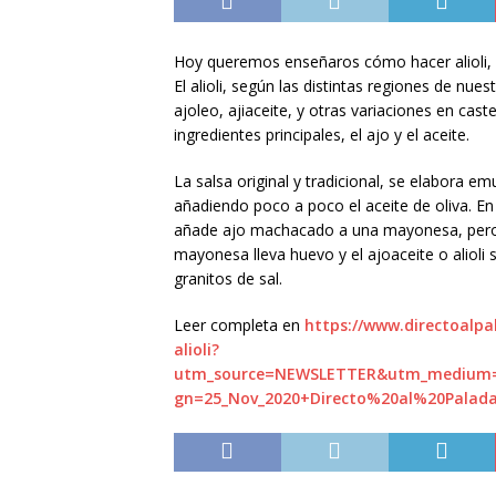
Hoy queremos enseñaros cómo hacer alioli, un
El alioli, según las distintas regiones de nues
ajoleo, ajiaceite, y otras variaciones en cas
ingredientes principales, el ajo y el aceite.
La salsa original y tradicional, se elabora 
añadiendo poco a poco el aceite de oliva. En 
añade ajo machacado a una mayonesa, pero es
mayonesa lleva huevo y el ajoaceite o alioli s
granitos de sal.
Leer completa en
https://www.directoalpa
alioli?
utm_source=NEWSLETTER&utm_medium
gn=25_Nov_2020+Directo%20al%20Palad