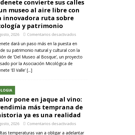
denete convierte sus calles
un museo al aire libre con
 innovadora ruta sobre
ología y patrimonio
gosto, 2026
Comentarios desactivados
nete dará un paso más en la puesta en
 de su patrimonio natural y cultural con la
ión de ‘Del Museo al Bosque’, un proyecto
sado por la Asociación Micológica de
nete ‘El Valle’
[...]
LOGIA
calor pone en jaque al vino:
vendimia más temprana de
historia ya es una realidad
gosto, 2026
Comentarios desactivados
ltas temperaturas van a obligar a adelantar