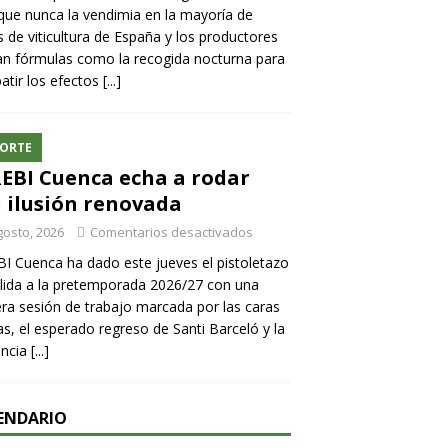
ue nunca la vendimia en la mayoría de
 de viticultura de España y los productores
n fórmulas como la recogida nocturna para
tir los efectos
[...]
ORTE
REBI Cuenca echa a rodar
 ilusión renovada
gosto, 2026
Comentarios desactivados
BI Cuenca ha dado este jueves el pistoletazo
lida a la pretemporada 2026/27 con una
ra sesión de trabajo marcada por las caras
s, el esperado regreso de Santi Barceló y la
encia
[...]
ENDARIO