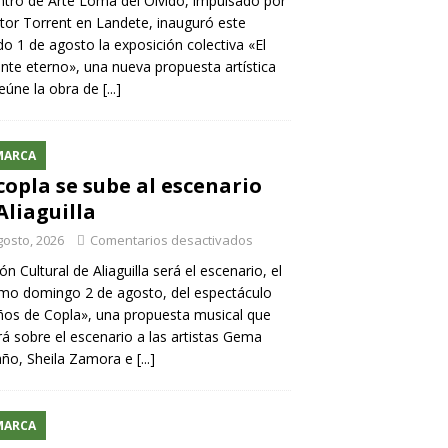
ntro de Arte Loma del Olvido, impulsado por
ntor Torrent en Landete, inauguró este
o 1 de agosto la exposición colectiva «El
nte eterno», una nueva propuesta artística
eúne la obra de
[...]
MARCA
copla se sube al escenario
Aliaguilla
gosto, 2026
Comentarios desactivados
lón Cultural de Aliaguilla será el escenario, el
mo domingo 2 de agosto, del espectáculo
os de Copla», una propuesta musical que
rá sobre el escenario a las artistas Gema
año, Sheila Zamora e
[...]
MARCA