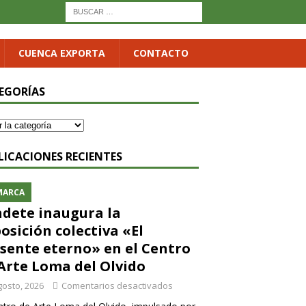
CUENCA EXPORTA
CONTACTO
EGORÍAS
LICACIONES RECIENTES
MARCA
dete inaugura la
osición colectiva «El
sente eterno» en el Centro
Arte Loma del Olvido
gosto, 2026
Comentarios desactivados