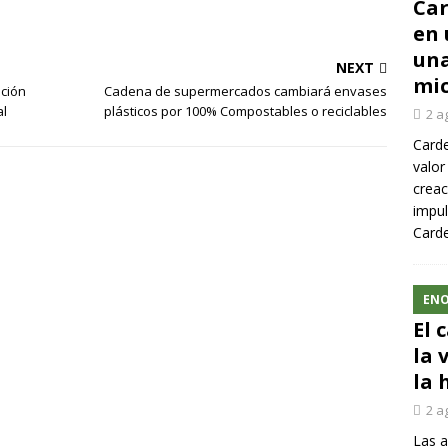
Car
en 
una
NEXT
mic
ación
Cadena de supermercados cambiará envases
al
plásticos por 100% Compostables o reciclables
2 a
Carde
valor
creac
impul
Carde
ENO
El 
la 
la 
2 a
Las a