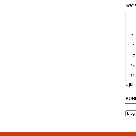
AGOS
L
3
10
17
24
31
« Jul
PUB