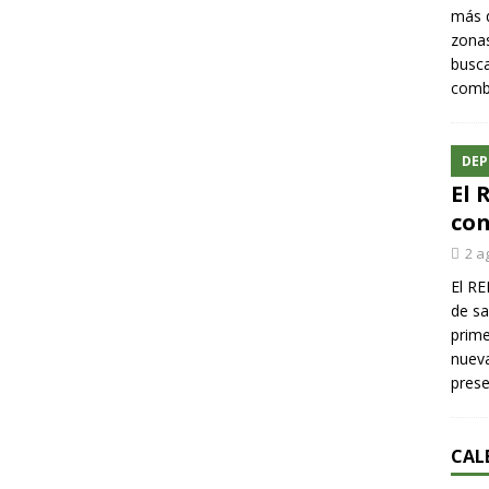
más q
zonas
busca
comba
DEP
El 
con
2 a
El RE
de sa
prime
nueva
pres
CAL