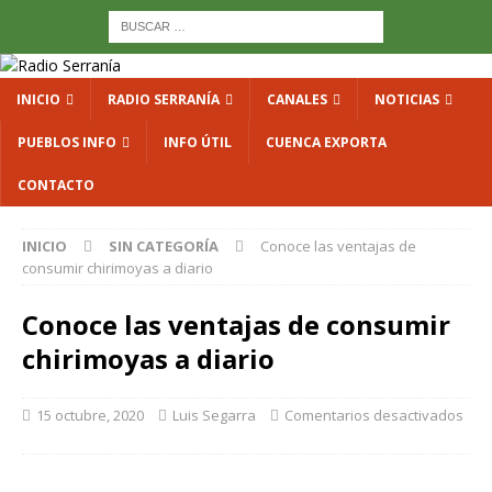
INICIO
RADIO SERRANÍA
CANALES
NOTICIAS
PUEBLOS INFO
INFO ÚTIL
CUENCA EXPORTA
CONTACTO
INICIO
SIN CATEGORÍA
Conoce las ventajas de
consumir chirimoyas a diario
Conoce las ventajas de consumir
chirimoyas a diario
15 octubre, 2020
Luis Segarra
Comentarios desactivados