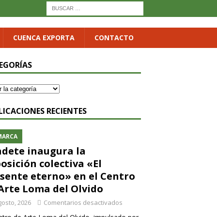
CUENCA EXPORTA
CONTACTO
EGORÍAS
LICACIONES RECIENTES
MARCA
dete inaugura la
osición colectiva «El
sente eterno» en el Centro
Arte Loma del Olvido
gosto, 2026
Comentarios desactivados