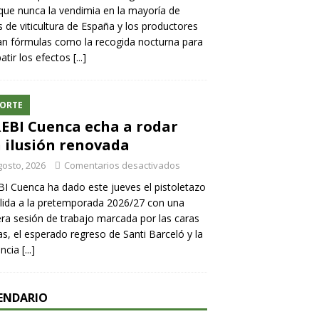
ue nunca la vendimia en la mayoría de
 de viticultura de España y los productores
n fórmulas como la recogida nocturna para
tir los efectos
[...]
ORTE
REBI Cuenca echa a rodar
 ilusión renovada
gosto, 2026
Comentarios desactivados
BI Cuenca ha dado este jueves el pistoletazo
lida a la pretemporada 2026/27 con una
ra sesión de trabajo marcada por las caras
s, el esperado regreso de Santi Barceló y la
encia
[...]
ENDARIO