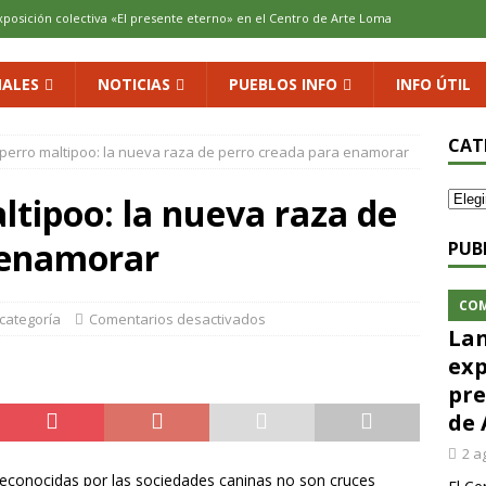
xposición colectiva «El presente eterno» en el Centro de Arte Loma
ALES
NOTICIAS
PUEBLOS INFO
INFO ÚTIL
cenario de Aliaguilla
COMARCA
us calles en un museo al aire libre con una innovadora ruta sobre
CAT
perro maltipoo: la nueva raza de perro creada para enamorar
ltipoo: la nueva raza de
 al vino: la vendimia más temprana de la historia ya es una realidad
 enamorar
PUB
 rodar con ilusión renovada
DEPORTE
CO
 categoría
Comentarios desactivados
Lan
exp
pre
de 
2 a
reconocidas por las sociedades caninas no son cruces