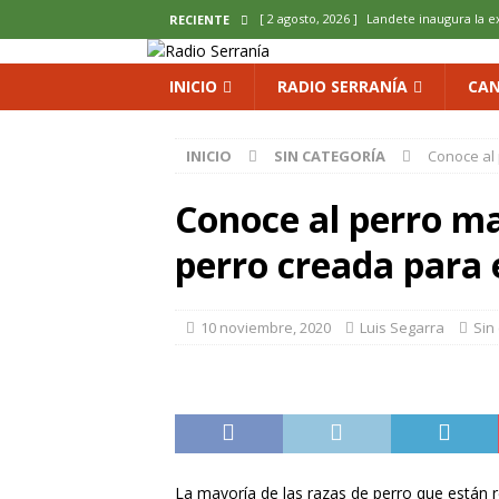
[ 2 agosto, 2026 ]
Landete inaugura la e
RECIENTE
del Olvido
COMARCA
INICIO
RADIO SERRANÍA
CAN
[ 2 agosto, 2026 ]
La copla se sube al es
[ 2 agosto, 2026 ]
Cardenete convierte s
INICIO
SIN CATEGORÍA
Conoce al 
micología y patrimonio
COMARCA
Conoce al perro ma
[ 2 agosto, 2026 ]
El calor pone en jaque
ENOLOGIA
perro creada para
[ 2 agosto, 2026 ]
El REBI Cuenca echa a
10 noviembre, 2020
Luis Segarra
Sin
La mayoría de las razas de perro que están 