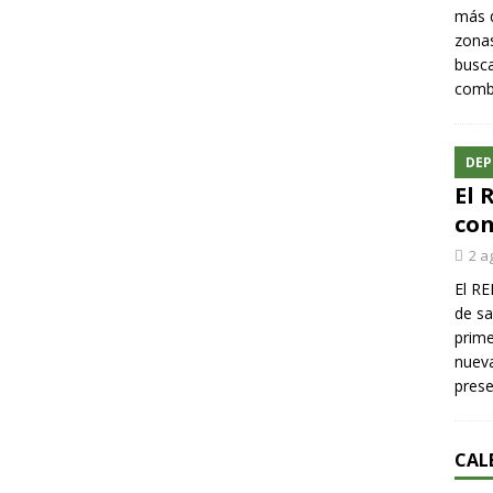
más q
zonas
busca
comba
DEP
El 
con
2 a
El RE
de sa
prime
nueva
pres
CAL