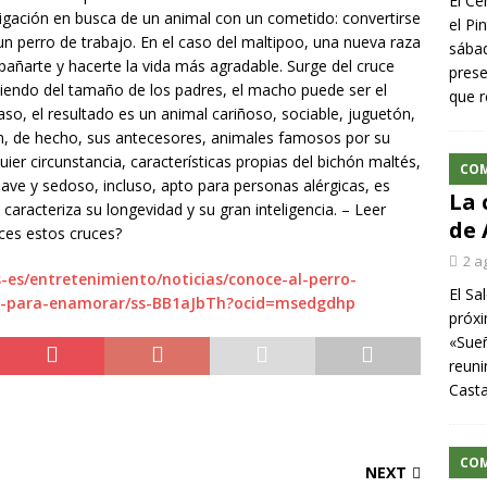
El Ce
tigación en busca de un animal con un cometido: convertirse
el Pi
n perro de trabajo. En el caso del maltipoo, una nueva raza
sábad
mpañarte y hacerte la vida más agradable. Surge del cruce
prese
iendo del tamaño de los padres, el macho puede ser el
que r
aso, el resultado es un animal cariñoso, sociable, juguetón,
son, de hecho, sus antecesores, animales famosos por su
uier circunstancia, características propias del bichón maltés,
CO
suave y sedoso, incluso, apto para personas alérgicas, es
La 
 caracteriza su longevidad y su gran inteligencia. – Leer
de 
ces estos cruces?
2 a
es/entretenimiento/noticias/conoce-al-perro-
El Sa
da-para-enamorar/ss-BB1aJbTh?ocid=msedgdhp
próxi
«Sueñ
reuni
Cast
CO
NEXT