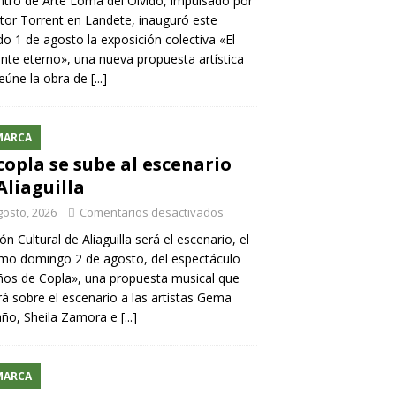
ntro de Arte Loma del Olvido, impulsado por
ntor Torrent en Landete, inauguró este
o 1 de agosto la exposición colectiva «El
nte eterno», una nueva propuesta artística
eúne la obra de
[...]
MARCA
copla se sube al escenario
Aliaguilla
gosto, 2026
Comentarios desactivados
lón Cultural de Aliaguilla será el escenario, el
mo domingo 2 de agosto, del espectáculo
os de Copla», una propuesta musical que
rá sobre el escenario a las artistas Gema
año, Sheila Zamora e
[...]
MARCA