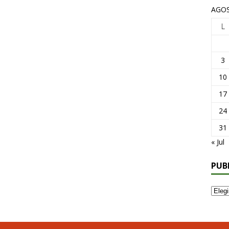
AGOS
L
3
10
17
24
31
« Jul
PUB