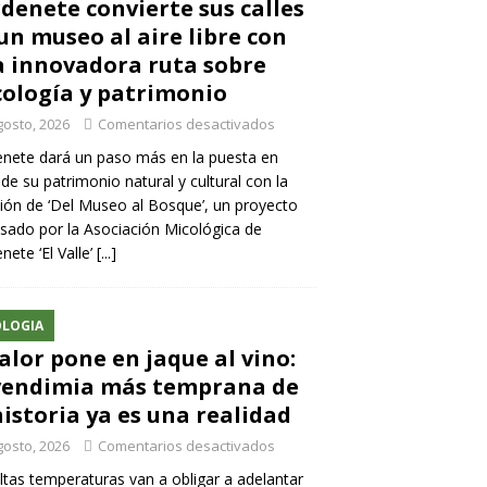
denete convierte sus calles
un museo al aire libre con
 innovadora ruta sobre
ología y patrimonio
gosto, 2026
Comentarios desactivados
nete dará un paso más en la puesta en
 de su patrimonio natural y cultural con la
ión de ‘Del Museo al Bosque’, un proyecto
sado por la Asociación Micológica de
nete ‘El Valle’
[...]
LOGIA
calor pone en jaque al vino:
vendimia más temprana de
historia ya es una realidad
gosto, 2026
Comentarios desactivados
ltas temperaturas van a obligar a adelantar