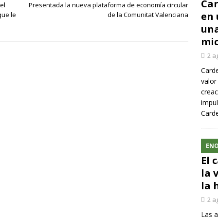
Car
el
Presentada la nueva plataforma de economía circular
en 
que le
de la Comunitat Valenciana
una
mic
2 a
Carde
valor
creac
impul
Carde
ENO
El 
la 
la 
2 a
Las a