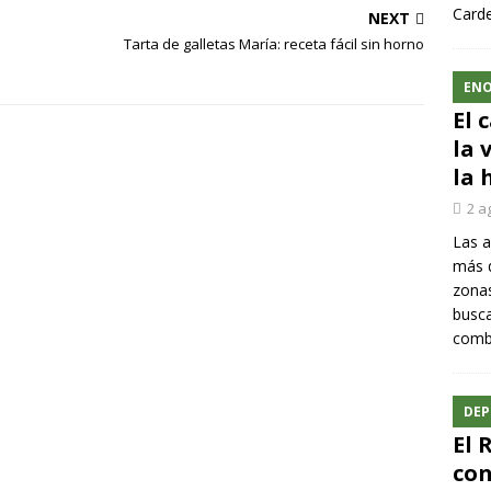
Carde
NEXT
Tarta de galletas María: receta fácil sin horno
ENO
El 
la 
la 
2 a
Las a
más q
zonas
busca
comba
DEP
El 
con