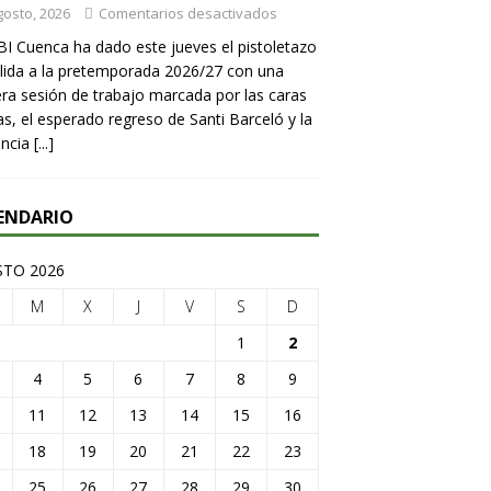
gosto, 2026
Comentarios desactivados
BI Cuenca ha dado este jueves el pistoletazo
lida a la pretemporada 2026/27 con una
ra sesión de trabajo marcada por las caras
s, el esperado regreso de Santi Barceló y la
encia
[...]
ENDARIO
TO 2026
M
X
J
V
S
D
1
2
4
5
6
7
8
9
11
12
13
14
15
16
18
19
20
21
22
23
25
26
27
28
29
30