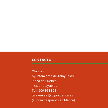
CONTACTO
Oficinas:
Ayuntamiento de Talayuelas
Plaza de Cuenca 1
16320 Talayuelas
Telf: 969 36 31 51
talayuelas @ dipucuenca.es
(suprimir espacios en blanco)