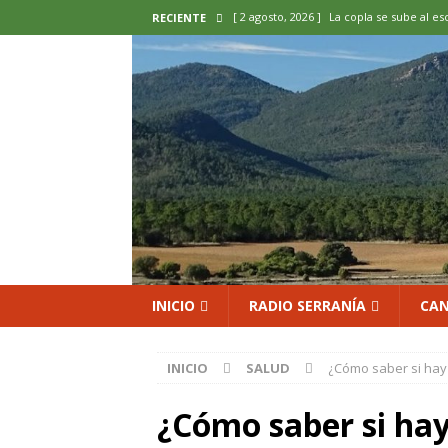
[ 2 agosto, 2026 ]
La copla se sube al es
RECIENTE
[ 2 agosto, 2026 ]
Cardenete convierte s
micología y patrimonio
COMARCA
[ 2 agosto, 2026 ]
El calor pone en jaque
ENOLOGIA
[ 2 agosto, 2026 ]
El REBI Cuenca echa a
[ 2 agosto, 2026 ]
Landete inaugura la e
del Olvido
COMARCA
INICIO
RADIO SERRANÍA
CAN
INICIO
SALUD
¿Cómo saber si hay
¿Cómo saber si ha