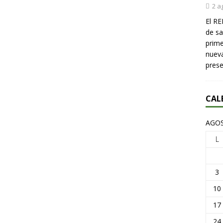
2 a
El RE
de sa
prime
nueva
pres
CAL
AGOS
L
3
10
17
24