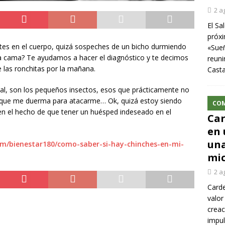
2 a
El Sa
próxi
es en el cuerpo, quizá sospeches de un bicho durmiendo
«Sueñ
la cama? Te ayudamos a hacer el diagnóstico y te decimos
reuni
 las ronchitas por la mañana.
Cast
l, son los pequeños insectos, esos que prácticamente no
a que me duerma para atacarme… Ok, quizá estoy siendo
CO
en el hecho de que tener un huésped indeseado en el
Car
en 
una
om/bienestar180/como-saber-si-hay-chinches-en-mi-
mic
2 a
Carde
valor
creac
impul