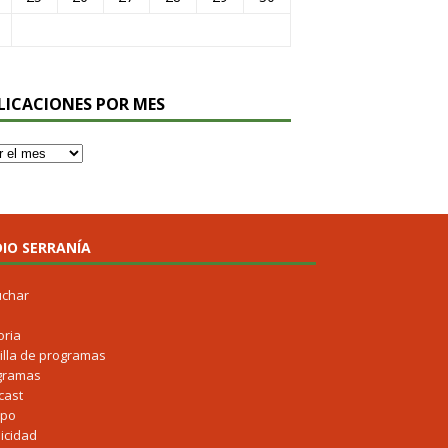
LICACIONES POR MES
IO SERRANÍA
uchar
oria
illa de programas
gramas
cast
ipo
icidad