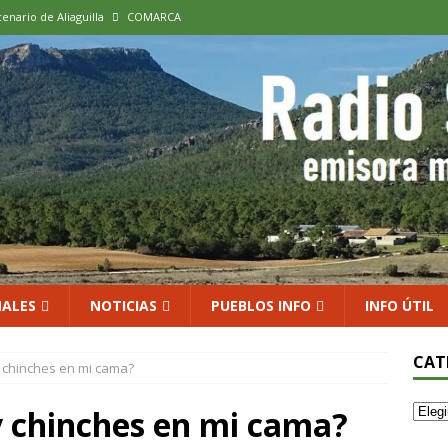
cenario de Aliaguilla
COMARCA
us calles en un museo al aire libre con una innovadora ruta sobre
 al vino: la vendimia más temprana de la historia ya es una realidad
 rodar con ilusión renovada
DEPORTE
xposición colectiva «El presente eterno» en el Centro de Arte Loma
ALES
NOTICIAS
PUEBLOS INFO
INFO ÚTIL
CAT
 chinches en mi cama?
y chinches en mi cama?