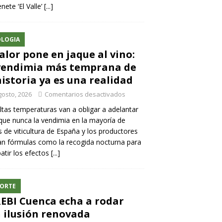
nete ‘El Valle’
[...]
LOGIA
calor pone en jaque al vino:
vendimia más temprana de
historia ya es una realidad
gosto, 2026
Comentarios desactivados
ltas temperaturas van a obligar a adelantar
ue nunca la vendimia en la mayoría de
 de viticultura de España y los productores
n fórmulas como la recogida nocturna para
tir los efectos
[...]
ORTE
REBI Cuenca echa a rodar
 ilusión renovada