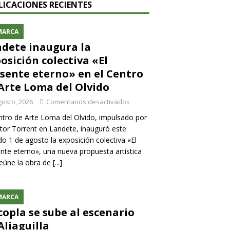
LICACIONES RECIENTES
MARCA
dete inaugura la
osición colectiva «El
sente eterno» en el Centro
Arte Loma del Olvido
gosto, 2026
Comentarios desactivados
ntro de Arte Loma del Olvido, impulsado por
ntor Torrent en Landete, inauguró este
o 1 de agosto la exposición colectiva «El
nte eterno», una nueva propuesta artística
eúne la obra de
[...]
MARCA
copla se sube al escenario
Aliaguilla