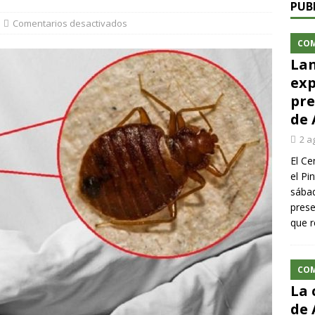
PUB
Comentarios desactivados
CO
Lan
exp
pre
de 
2 a
El Ce
el Pi
sábad
prese
que r
CO
La 
de 