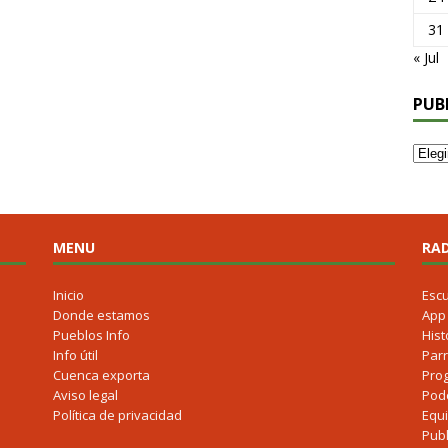
31
« Jul
PUB
MENU
RAD
Inicio
Esc
Donde estamos
App
Pueblos Info
Hist
Info útil
Parr
Cuenca exporta
Pro
Aviso legal
Pod
Política de privacidad
Equ
Publ