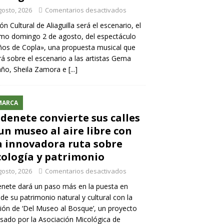
gosto, 2026
Comentarios desactivados
lón Cultural de Aliaguilla será el escenario, el
mo domingo 2 de agosto, del espectáculo
os de Copla», una propuesta musical que
rá sobre el escenario a las artistas Gema
año, Sheila Zamora e
[...]
MARCA
denete convierte sus calles
un museo al aire libre con
 innovadora ruta sobre
ología y patrimonio
gosto, 2026
Comentarios desactivados
nete dará un paso más en la puesta en
 de su patrimonio natural y cultural con la
ión de ‘Del Museo al Bosque’, un proyecto
sado por la Asociación Micológica de