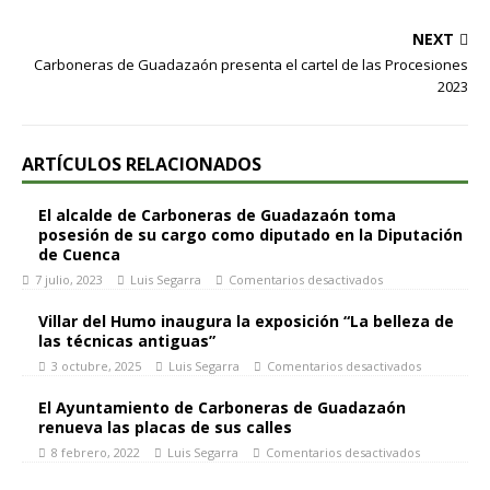
NEXT
Carboneras de Guadazaón presenta el cartel de las Procesiones
2023
ARTÍCULOS RELACIONADOS
El alcalde de Carboneras de Guadazaón toma
posesión de su cargo como diputado en la Diputación
de Cuenca
7 julio, 2023
Luis Segarra
Comentarios desactivados
Villar del Humo inaugura la exposición “La belleza de
las técnicas antiguas”
3 octubre, 2025
Luis Segarra
Comentarios desactivados
El Ayuntamiento de Carboneras de Guadazaón
renueva las placas de sus calles
8 febrero, 2022
Luis Segarra
Comentarios desactivados