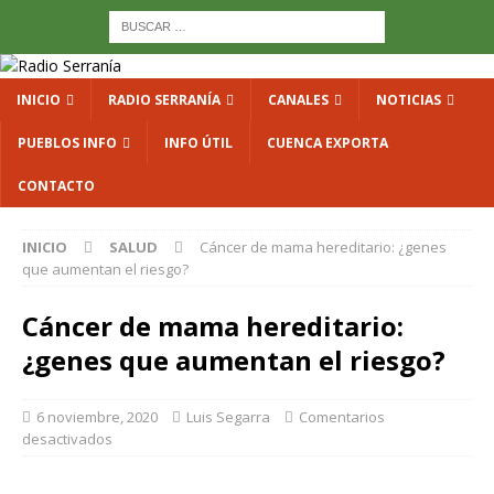
INICIO
RADIO SERRANÍA
CANALES
NOTICIAS
PUEBLOS INFO
INFO ÚTIL
CUENCA EXPORTA
CONTACTO
INICIO
SALUD
Cáncer de mama hereditario: ¿genes
que aumentan el riesgo?
Cáncer de mama hereditario:
¿genes que aumentan el riesgo?
6 noviembre, 2020
Luis Segarra
Comentarios
desactivados