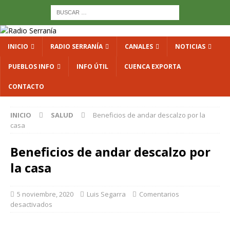
INICIO
RADIO SERRANÍA
CANALES
NOTICIAS
PUEBLOS INFO
INFO ÚTIL
CUENCA EXPORTA
CONTACTO
INICIO
SALUD
Beneficios de andar descalzo por la
casa
Beneficios de andar descalzo por
la casa
5 noviembre, 2020
Luis Segarra
Comentarios
desactivados